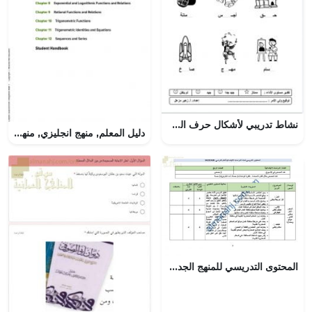
نشاط تدريبي لأشكال حرف الراء بحركاته و مدوده (لغة عربية) الأول
دليل المعلم, منهج انجليزي, منهج انجليزي (رياضيات) العاشر المتقدم
المحتوى التدريسي للمنهج الجديد (اجتماعيات) الرابع