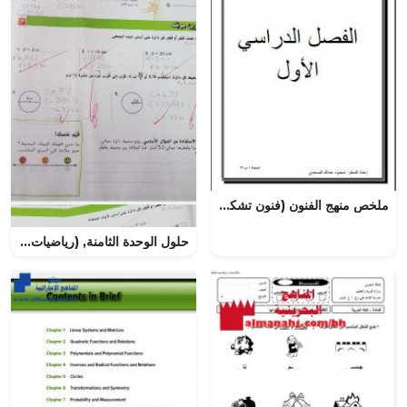
ملخص منهج الفنون (فنون تشكيلية) الثاني عشر
حلول الوحدة الثامنة, (رياضيات) السابع