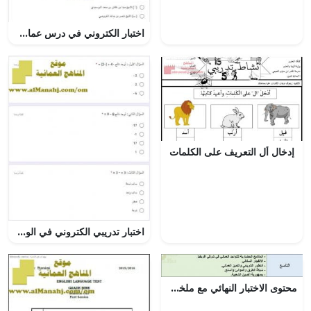
اختبار الكتروني في درس عمان في عصر البوسعيد نموذج ثان (هذا وطني) الثاني عشر
إدخال أل التعريف على الكلمات
اختبار تدريبي الكتروني في الوحدة الأولى (الأعداد الصحيحة والقوى والجذور) (رياضيات) السابع
محتوى الاختبار النهائي مع ملخصات شاملة وأسئلة الكترونية امتحانية (اجتماعيات) التاسع