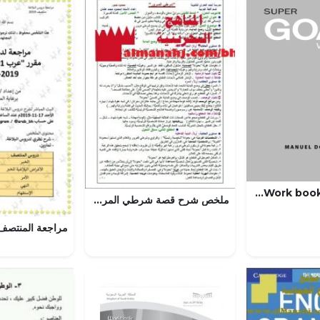
Work book super goal4 – المنهاج السعودي
ملخص شرح قصة شرطي المرور (عرب 222) (لغة عربية) الثالث الثانوي