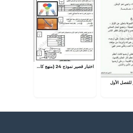
اختبار قصير نموذج 24 (منهج كامبردج) – واجب منزلي 2 مع الحل (علوم) الثامن
 للفصل الأول