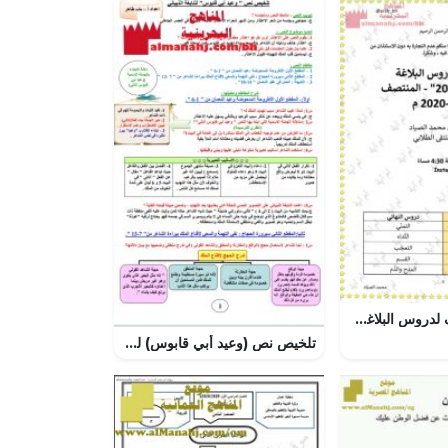
مراجعة المنتصف لدروس البلاغة مقرر عرب 201
تلخيص نص (وعيد أبي قابوس) للنابغة الذبياني مقرر عرب 201