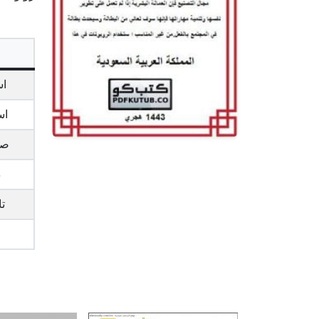
اس
اس
صي
د
تا