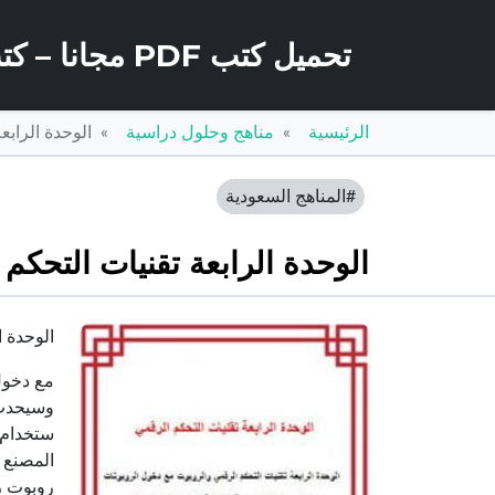
تحميل كتب PDF مجانا – كتب كو
الرئيسية
مناهج وحلول دراسية
الوحدة الرابع
#المناهج السعودية
الوحدة الرابعة تقنيات التحكم
الوحدة ا
مع دخول 
وسيحدث 
ستخدام ا
المصنع ك
روبوت ريكون سكاوت Recon Scoutذو 