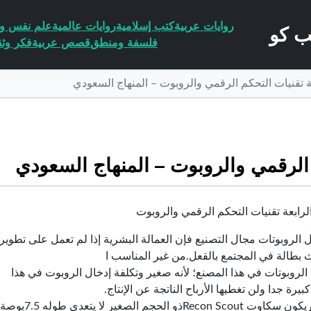
روايات عربية
كتب إسلامية
روايات عالمية
علم نفس وا
فلسفة ومنطق
قصص عربية
فكر وثق
ة تقنيات التحكم الرقمي والروبوت – المنهاج السعودي
 الرقمي والروبوت – المنهاج السعودي
لرابعة تقنيات التحكم الرقمي والروبوت
الروبوتات مجال التصنيع فإن العمالة البشرية إذا لم تعمل على تطوير 
بطالة في المجتمع بالقعل.من غير المناسب ا
لروبوتات في هذا المصنع؛ لأنه صغير وتكلفة إدخال الروبوت في هذا
بيرة جدا ولن تغطيها الأرباح الناتجة عن الإنتاج.
الحجم الصغير لا يتعدي طوله 7.5بوصة وعرضه 3بوصات ووزنه 1.2رطل ي