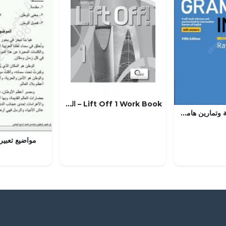
Lift Off 1 Work Book – المنهاج السعودي
كتاب قواعد شاملة وتمارين هامة (للطالب والمعلم) (لغة انجليزية) الحادي عشر
مواضيع تعبير