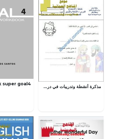
مذكرة أنشطة وتدريبات في درس الأمانة والصبر (استماع) (لغة عربية) الثامن