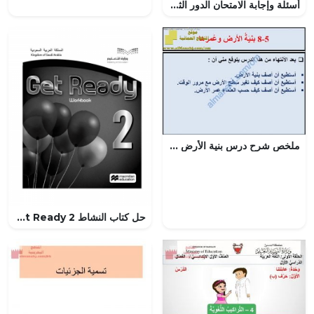
أسئلة وإجابة الامتحان الدور الثاني في محافظة الظاهرة (تربية اسلامية) السادس
ملخص شرح درس بنية الأرض وعمرها مع حل الأنشطة (علوم) السابع
حل كتاب النشاط 2 get Ready الفصل الثاني – المنهاج السعودي