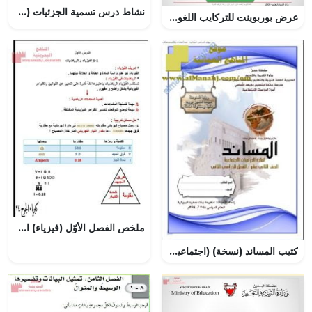
نشاط درس تسمية الجزئيات (كيمياء) الثاني الثانوي
عرض بوربوينت للتركايب اللغوية لحرف الباء
ملخص الفصل الأوّل (فيزياء) الأول الثانوي
كتيب المساند (نسخة) (اجتماعيات) الثاني عشر