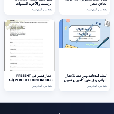
الحادي عشر
الرسمية و الأجوبة للسنوات
السابقة الدور الأول (الامتحانات)
نخبة من المدرسين
نخبة من المدرسين
التاسع
أسئلة امتحانية ومراجعة للاختبار
اختبار قصير في PRESENT
النهائي وفق منهج كامبردج نموذج
PERFECT CONTINUOUS (لغة
ثالث (رياضيات) التاسع
انجليزية) حلقة ثانية
نخبة من المدرسين
نخبة من المدرسين