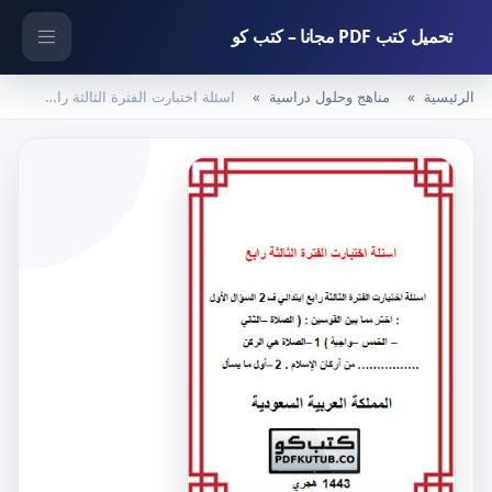
تحميل كتب PDF مجانا – كتب كو
الرئيسية
مناهج وحلول دراسية
اسئلة اختبارت الفترة الثالثة رابع ابتدائي ف2 – المنهاج السعودي