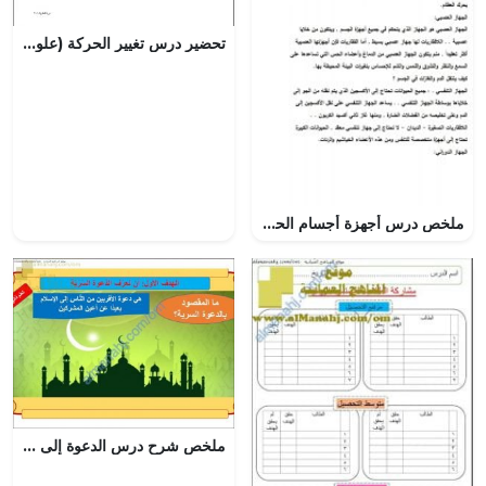
تحضير درس تغيير الحركة (علوم) الرابع
ملخص درس أجهزة أجسام الحيوانات (علوم) الرابع
ملخص شرح درس الدعوة إلى الإسلام سراً (تربية اسلامية) الخامس