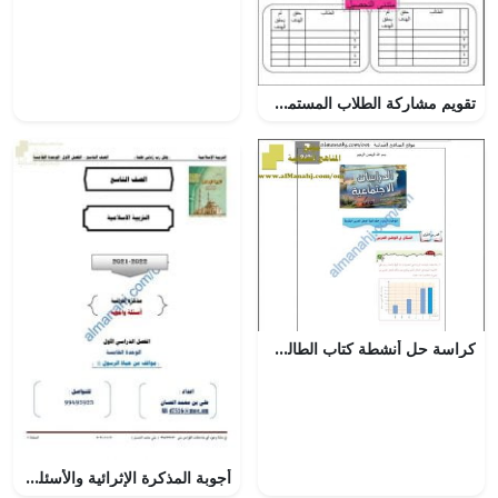
تقويم مشاركة الطلاب المستمرة اليومية (الامتحانات) الثاني
كراسة حل أنشطة كتاب الطالب (اجتماعيات) الخامس
أجوبة المذكرة الإثرائية والأسئلة الملخصة في الوحدة الخامسة (مواقف من حياة الرسول (ص)) (تربية اسلامية) التاسع