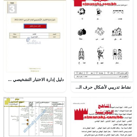
دليل إدارة الاختبار التشخيصي – خاص بالمعلم, (لغة عربية) الثالث
نشاط تدريبي لأشكال حرف الراء بحركاته و مدوده (لغة عربية) الأول