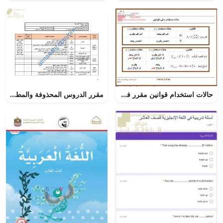
حالات استخدام قوانين مقرر فيز 218
مقرر الدروس المحذوفة والمطلوبة حسب وثيقة المحتوى التدريسي في ظل جائحة الكورونا (رياضة مدرسية) الثاني