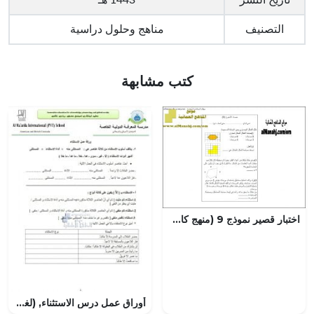
تاريخ النشر
1443 هـ
التصنيف
مناهج وحلول دراسية
كتب مشابهة
اختبار قصير نموذج 9 (منهج كامبردج) (رياضيات) الرابع
أوراق عمل درس الاستثناء, (لغة عربية) العاشر العام