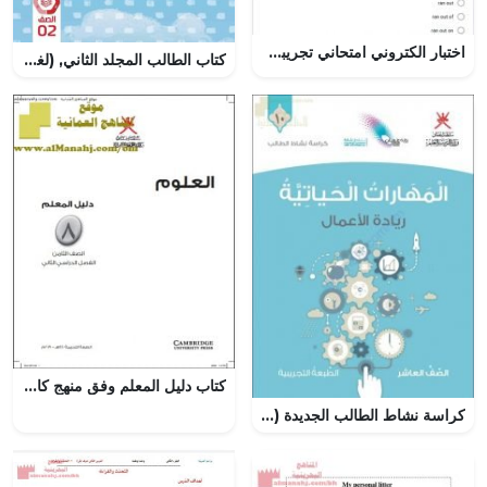
اختبار الكتروني امتحاني تجريبي وأسئلة تدريبية (لغة انجليزية) العاشر
كتاب الطالب المجلد الثاني, (لغة عربية) الثاني
كتاب دليل المعلم وفق منهج كامبردج (علوم) الثامن
كراسة نشاط الطالب الجديدة (نسخة) ريادة الأعمال (مهارات حياتية) العاشر