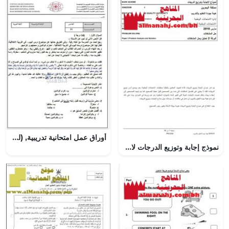
أوراق عمل امتحانية تدريبية, (لغة عربية) الخامس
نموذج إجابة وتوزيع الدرجات لامتحان وطني ورقة 2 تحليل وحل المشكلات (لغة عربية) الثالث الثانوي