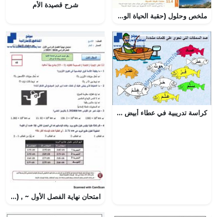
شرح قصيدة الأم
ملخص وحلول (حقبة الحياة الوسطى) الوحدة 11, (علوم) الثامن
كراسة تدريبية في عطاء أبيض الوحدة الخامسة, (لغة عربية) الأول
امتحان نهاية الفصل الأول ~ , (علوم) التاسع العام