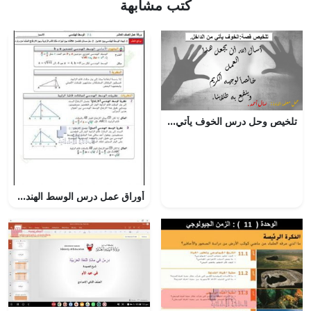
كتب مشابهة
تلخيص وحل درس الخوف يأتي من الداخل, (لغة عربية) الخامس
أوراق عمل درس الوسط الهندسي مع الحل, (رياضيات) العاشر العام