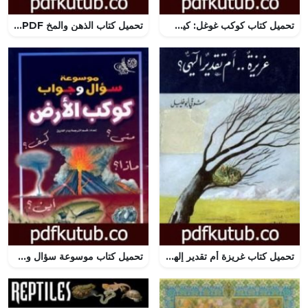
تحميل كتاب كوكب غوغل: كيف استطاعت رؤية شركة واحدة أن تحول حياتنا PDF تأليف راندال ستروس مجانا [كامل]
تحميل كتاب الذهن والمخ PDF تأليف إنجوس جيلاتي مجانا [كامل]
تحميل كتاب غريزة أم تقدير إلهي؟ PDF تأليف شوقي أبو خليل مجانا [كامل]
تحميل كتاب موسوعة سؤال وجواب – كوكب الارض PDF تأليف مجموعة من المؤلفين مجانا [كامل]