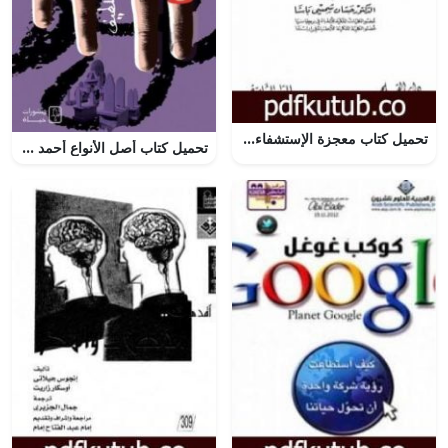
تحميل كتاب معجزة الإستشفاء بالعسل والغذاء الملكي حقائق وبراهين PDF تأليف حسان شمسي باشا مجانا [كامل]
تحميل كتاب أصل الأنواع أحمد عبد اللطيف PDF مجانا