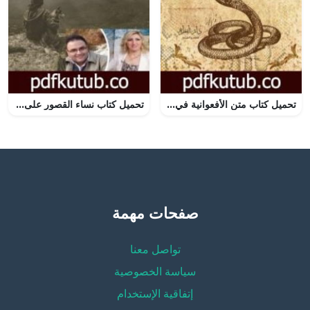
تحميل كتاب متن الأفعوانية في أحكام الحيات وما شابهها PDF تأليف محمد عبد اللطيف مجانا [كامل]
تحميل كتاب نساء القصور على مر العصور PDF تأليف أ. راغدة شفيق محمود مجانا [كامل]
صفحات مهمة
تواصل معنا
سياسة الخصوصية
إتفاقية الإستخدام