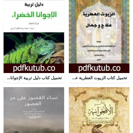
تحميل كتاب الزيوت العطرية علاج وجمال PDF تأليف أبو فاطمة عصام الدين بن إبراهيم النقيلي مجانا [كامل]
تحميل كتاب دليل تربية الإجوانا الخضراء PDF تأليف محمد عبد اللطيف مجانا [كامل]