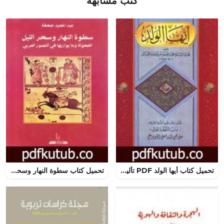
كتب مشابهة
تحميل كتاب أيها الولد PDF تأليف أبو حامد الغزالي مجانا [كامل]
تحميل كتاب سطوة النهار وسحر الليل – الفحولة وما يوازيها في التصور العربي PDF تأليف عبد المجيد جحفة مجانا [كامل]