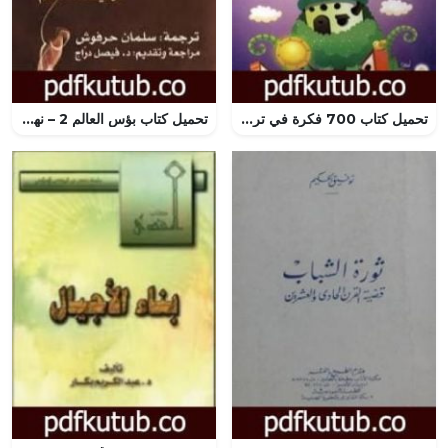
تحميل كتاب 700 فكرة في تربية الأبناء PDF تأليف عبد الله محمد عبد المعطي مجانا [كامل]
تحميل كتاب بؤس العالم 2 – نهاية عالم PDF تأليف بيير بورديو مجانا [كامل]