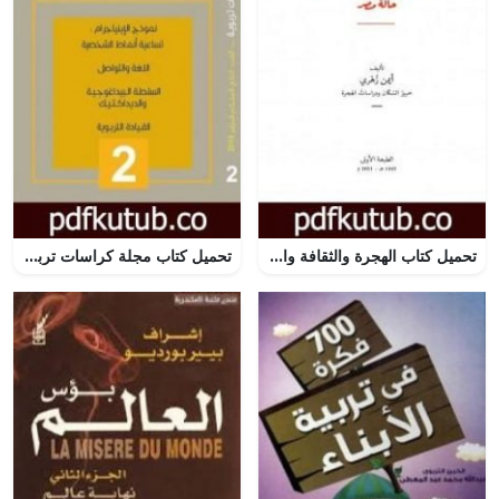
تحميل كتاب الهجرة والثقافة والهوية: حالة مصر PDF تأليف أيمن زهري مجانا [كامل]
تحميل كتاب مجلة كراسات تربوية – العدد الثاني PDF تأليف مجلة كراسات تربوية مجانا [كامل]