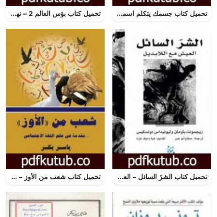
تحميل كتاب جسمك يتكلم اسمعه PDF تأليف ديب شابيرو مجانا [كامل]
تحميل كتاب بؤس العالم 2 – نهاية عالم PDF تأليف بيير بورديو مجانا [كامل]
تحميل كتاب الشرّ السائل – العيش مع اللابديل PDF تأليف زيجمونت باومان مجانا [كامل]
تحميل كتاب شعب من الأوز – مقدمة في علم اللغة الاجتماعي PDF تأليف ياسر بكر مجانا [كامل]