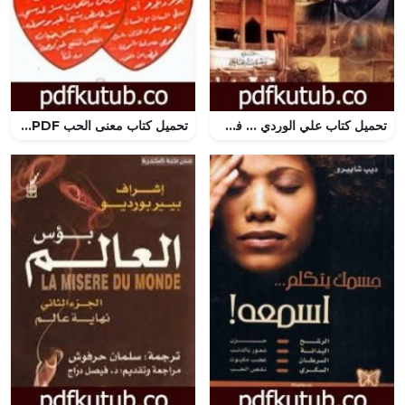
تحميل كتاب علي الوردي … في النفس والمجتمع PDF تأليف علي الوردي مجانا [كامل]
تحميل كتاب معنى الحب PDF تأليف عادل صادق مجانا [كامل]