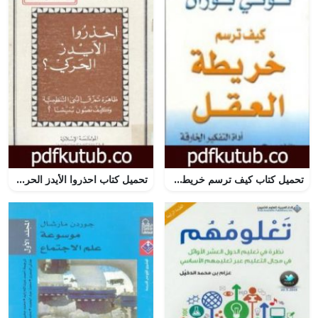
تحميل كتاب كيف ترسم خريطة العقل PDF تأليف توني بوزان مجانا [كامل]
تحميل كتاب احذروا الأيدز الحركي PDF تأليف فتحي يكن مجانا [كامل]