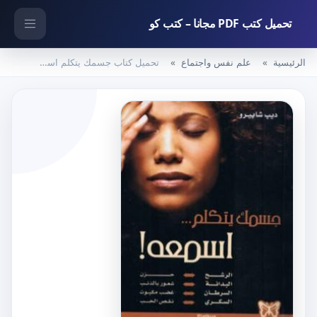
تحميل كتب PDF مجانا – كتب كو
الرئيسية
علم نفس واجتماع
تحميل كتاب جسمك يتكلم اسمعه PDF تأليف ديب شابيرو مجانا [كامل]