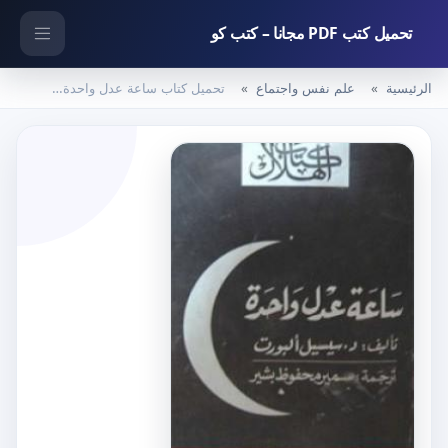
تحميل كتب PDF مجانا – كتب كو
الرئيسية
علم نفس واجتماع
تحميل كتاب ساعة عدل واحدة PDF تأليف سيسيل ألبورت مجانا [كامل]