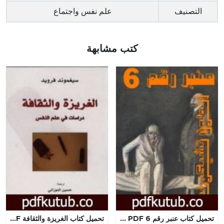
التصنيف
علم نفس واجتماع
كتب مشابهة
تحميل كتاب عنبر رقم 6 PDF تأليف أنطون تشيخوف مجانا [كامل]
تحميل كتاب الغريزة والثقافة PDF تأليف سيغموند فرويد مجانا [كامل]