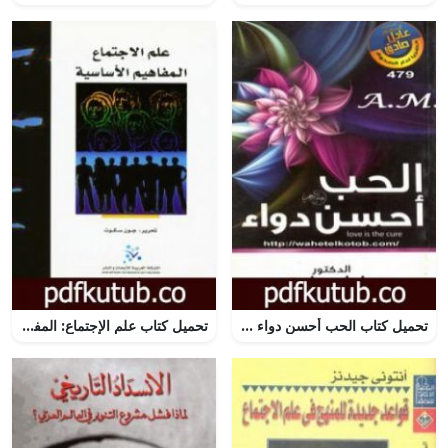
تحميل كتاب الحب أحسن دواء PDF تأليف عادل صادق مجانا [كامل]
تحميل كتاب علم الإجتماع: المفاهيم الأساسية PDF تأليف جون سكوت مجانا [كامل]