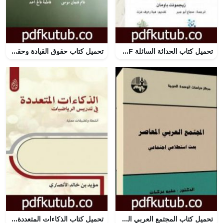
تحميل كتاب الحداثة السائلة PDF تأليف زيجمونت باومان مجانا [كامل]
تحميل كتاب حقوق القيادة وحقوق التابعين – التزام أخلاقي متبادل PDF تأليف غانم فنجان موسى وفاطمة فالح احمد مجانا [كامل]
تحميل كتاب المجتمع العربي المعاصر : بحث استطلاعي اجتماعي PDF تأليف حليم بركات مجانا [كامل]
تحميل كتاب الذكاءات المتعددة في تدريس الرياضيات أنشطة وتطبيقات عملية PDF تأليف مؤيد بن خالد الأنصاري مجانا [كامل]