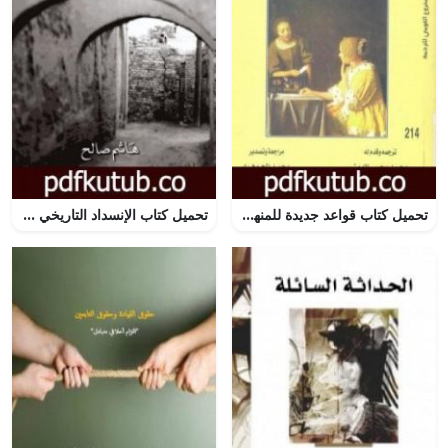
تحميل كتاب قواعد جديدة للمنهج في علم الاجتماع PDF تأليف أنتوني جيدنز مجانا [كامل]
تحميل كتاب الإنسداد التاريخي PDF تأليف هاشم صالح مجانا [كامل]