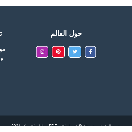
حول العالم
تح
وا
جميع الحقوق محفوظة © تحميل كتب PDF مجانا – كتب كو 2026