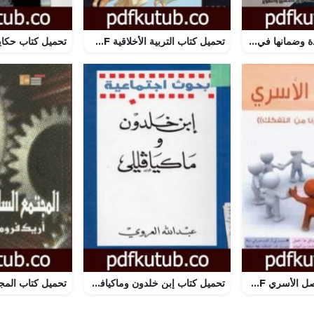
تحميل كتاب الجودة وضمانها في الجامعات الليبية الحكومية 2019م PDF تأليف مجموعة من المؤلفين مجانا [كامل]
تحميل كتاب التربية الأخلاقية PDF تأليف إميل دوركايم مجانا [كامل]
تحميل كتاب التواصل الأسري PDF تأليف عبد الكريم بكار مجانا [كامل]
تحميل كتاب إبن خلدون وماكيافللي PDF تأليف عبد الله العروي مجانا [كامل]