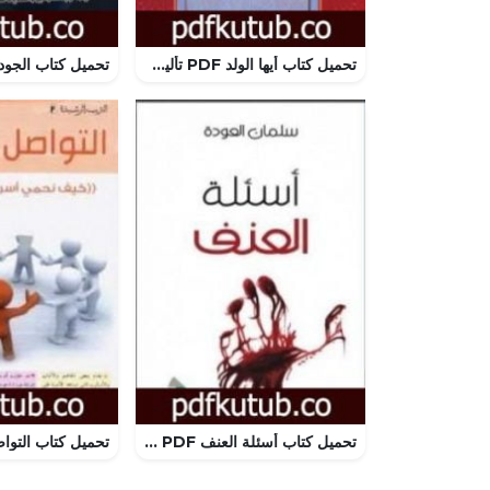
تحميل كتاب أيها الولد PDF تأليف أبو حامد الغزالي مجانا [كامل]
تحميل كتاب أسئلة العنف PDF تأليف سلمان العودة مجانا [كامل]