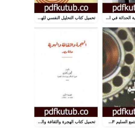
تحميل كتاب حكاية الحداثة في المملكة العربية السعودية PDF تأليف عبد الله الغذامي مجانا [كامل]
تحميل كتاب التحليل النفسي للهستيريا: حالة دورا PDF تأليف سيغموند فرويد مجانا [كامل]
تحميل كتاب المجتمع السليم PDF تأليف إريك فروم مجانا [كامل]
تحميل كتاب الهجرة والثقافة والهوية: حالة مصر PDF تأليف أيمن زهري مجانا [كامل]