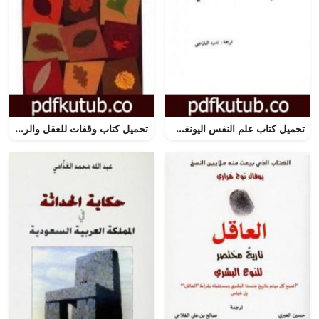
تحميل كتاب علم النفس اليونغي PDF تأليف يولاند جاكوبي مجانا [كامل]
تحميل كتاب وقفات للعقل والروح PDF تأليف عبد الكريم بكار مجانا [كامل]