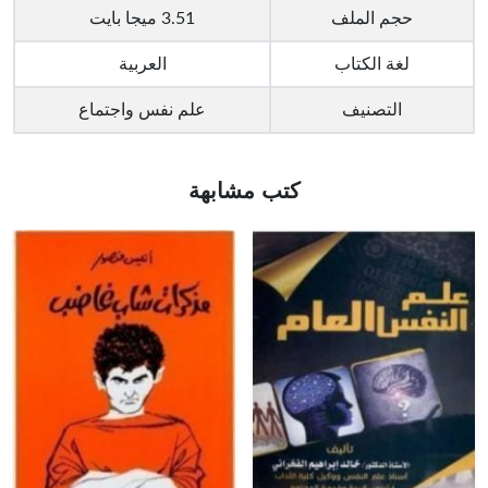
حجم الملف
3.51 ميجا بايت
لغة الكتاب
العربية
التصنيف
علم نفس واجتماع
كتب مشابهة