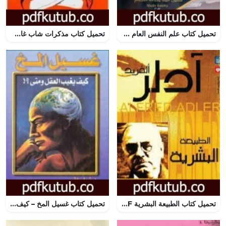
تحميل كتاب علم النفس العام PDF تأليف خالد إبراهيم الفخراني مجانا [كامل]
تحميل كتاب مذكرات شاب غاضب PDF تأليف أنيس منصور مجانا [كامل]
تحميل كتاب الطبيعة البشرية PDF تأليف ألفريد أدلر مجانا [كامل]
تحميل كتاب غسيل المخ – كيف يغيب العقل ومتى؟ PDF تأليف نبيل راغب مجانا [كامل]