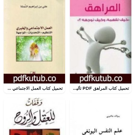
تحميل كتاب المراهق PDF تأليف عبد الكريم بكار مجانا [كامل]
تحميل كتاب العمل الاجتماعي والخيري: التنظيم – التحديات – المواجهة PDF تأليف علي بن إبراهيم النملة مجانا [كامل]