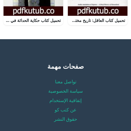
تحميل كتاب العاقل: تاريخ مختصر للنوع البشري PDF تأليف يوفال نوح هراري مجانا [كامل]
تحميل كتاب حكاية الحداثة في المملكة العربية السعودية PDF تأليف عبد الله الغذامي مجانا [كامل]
صفحات مهمة
تواصل معنا
سياسة الخصوصية
إتفاقية الإستخدام
عن كتب كو
حقوق النشر