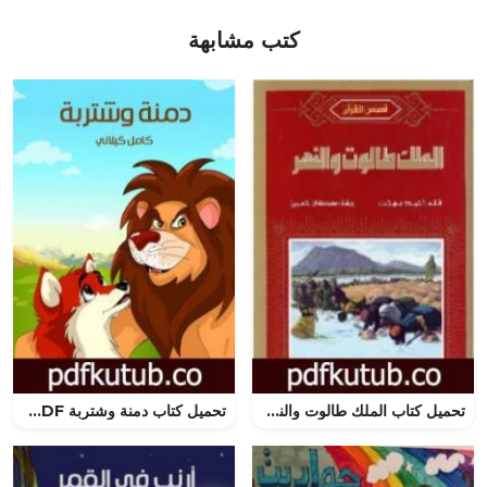
كتب مشابهة
تحميل كتاب الملك طالوت والنهر PDF تأليف أحمد بهجت مجانا [كامل]
تحميل كتاب دمنة وشتربة PDF تأليف كامل الكيلاني مجانا [كامل]