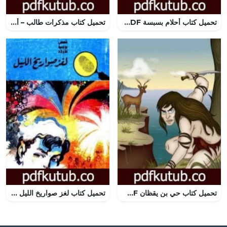
تحميل كتاب أحلام بسبسة PDF تأليف كامل الكيلاني مجانا [كامل]
تحميل كتاب مذكرات طالب – أيام زمان PDF تأليف جيف كيني مجانا [كامل]
تحميل كتاب حي بن يقظان PDF تأليف كامل الكيلاني مجانا [كامل]
تحميل كتاب لغز صواريخ الليل – سلسلة المغامرون الخمسة: 64 PDF تأليف محمود سالم مجانا [كامل]