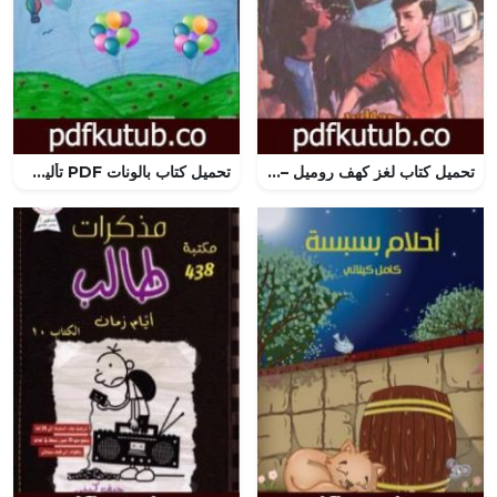
تحميل كتاب لغز كهف روميل – سلسلة المغامرون الخمسة: 160 PDF تأليف محمود سالم مجانا [كامل]
تحميل كتاب بالونات PDF تأليف سلوى الطريفي مجانا [كامل]