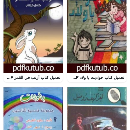
تحميل كتاب حواديت يا ولاد PDF تأليف نهى عاصم مجانا [كامل]
تحميل كتاب أرنب في القمر PDF تأليف كامل الكيلاني مجانا [كامل]