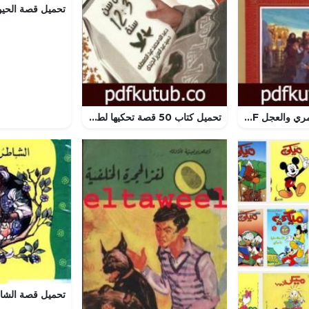
تحميل كتاب السامري والعجل PDF تأليف أحمد بهجت مجانا [كامل]
تحميل كتاب 50 قصة تحكيها لطفلك في البيت والروضة والمدرسة من سن 3 – 12 سنة PDF تأليف سيد عبد العزيز الجندي مجانا [كامل]