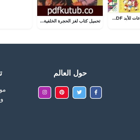
تحميل قصة إختراعات للأبد PDF للكاتب مجلة ميكى
تحميل كتاب لغز الحجرة الخلفية – سلسلة المغامرون الخمسة: 47 PDF تأليف محمود سالم مجانا [كامل]
حول العالم
تح
وا