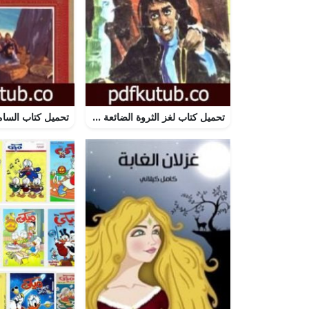
تحميل كتاب لغز الثروة الضائعة – سلسلة المغامرون الخمسة: 153 PDF تأليف محمود سالم مجانا [كامل]