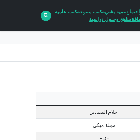
جتماع
تنمية بشرية
كتب متنوعة
كتب علمية
افة
مناهج وحلول دراسية
احلام الصيادين
مجلة ميكى
PDF