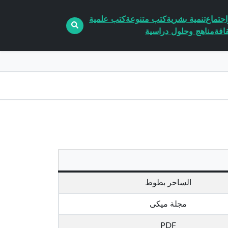
جتماع
تنمية بشرية
كتب متنوعة
كتب علمية
افة
مناهج وحلول دراسية
الساحر بطوط
مجلة ميكى
PDF