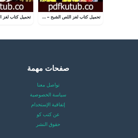
تحميل كتاب لغز اللص الشبح – سلسلة المغامرون الخمسة: 11 PDF تأليف محمود سالم مجانا [كامل]
صفحات مهمة
تواصل معنا
سياسة الخصوصية
إتفاقية الإستخدام
عن كتب كو
حقوق النشر