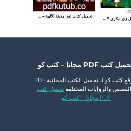
تحميل كتاب لغز مدينة الآلهة – سلسلة المغامرون الخمسة: 124 PDF تأليف محمود سالم مجانا [كامل]
تحميل قصة أفضل زى تنكرى PDF للكاتب مجلة ميكى
ميل كتب PDF مجانا – كتب كو
موقع كتب كو لـ تحميل الكتب المجانية PDF
لقصص والروايات المختلفة
تحميل كتب
PDF مجانا – كتب كو
.