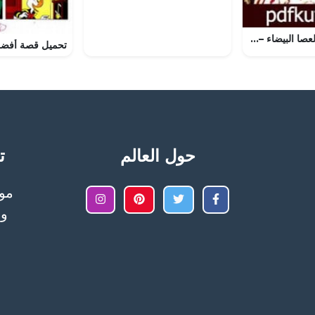
تحميل كتاب لغز العصا البيضاء – سلسلة المغامرون الخمسة: 171 PDF تأليف محمود سالم مجانا [كامل]
حول العالم
تح
وا