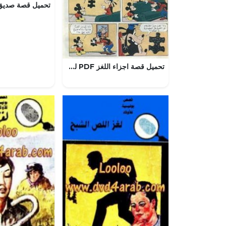
تحميل قصة اجزاء اللغز PDF للكاتب مجلة ميكى