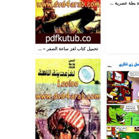
تحميل قصة الجدة بطة عصرية PDF للكاتب مجلة ميكى
تحميل كتاب لغز ساعة الصفر – سلسلة المغامرون الخمسة: 65 PDF تأليف محمود سالم مجانا [كامل]