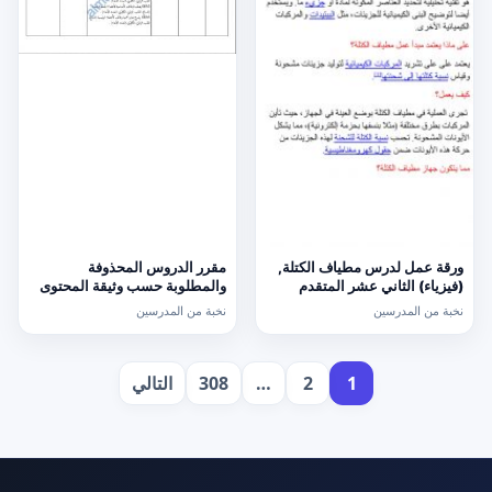
ورقة عمل لدرس مطياف الكتلة,
مقرر الدروس المحذوفة
(فيزياء) الثاني عشر المتقدم
والمطلوبة حسب وثيقة المحتوى
التدريسي في ظل جائحة الكورونا
نخبة من المدرسين
نخبة من المدرسين
(وفق منهج كامبردج) (علوم)
السادس
تعدد
1
2
…
308
التالي
صفحات
المقالات