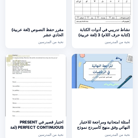
نشاط تدريبي في أدوات الكتابة
مقرر حفظ النصوص (لغة عربية)
(كتابة حرف اللام) 3 (لغة عربية)
الحادي عشر
الأول
نخبة من المدرسين
نخبة من المدرسين
أسئلة امتحانية ومراجعة للاختبار
اختبار قصير في PRESENT
النهائي وفق منهج كامبردج نموذج
PERFECT CONTINUOUS (لغة
ثالث (رياضيات) التاسع
انجليزية) حلقة ثانية
نخبة من المدرسين
نخبة من المدرسين