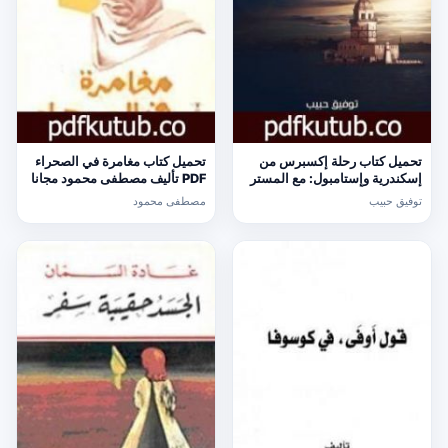
تحميل كتاب رحلة إكسبرس من
تحميل كتاب مغامرة في الصحراء
إسكندرية وإستامبول: مع المستر
PDF تأليف مصطفى محمود مجانا
أتول PDF تأليف توفيق حبيب مجانا
[كامل]
توفيق حبيب
مصطفى محمود
[كامل]