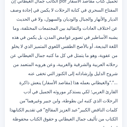
تحميل كتاب مقاصد الأسفار pdf الكاتب جمال الغيطاني”إن
المفتاح السحري في كتابة الرحلات لا يكمن في إجادة وصف
الديار والأنهار والجبال والوديان والسهول، ولا في الحديث
عن اختلاف العادات والتقاليد بين المجتمعات المختلفة، وما
يشبه الأساطير في تصوير غوامض المدن، بل يكمن في هذه
اللغة البديعة، أو بالأصح الطقس اللغوي المتميز الذي لا يخلو
من عفوية، وهو ما يتمثل في كل ما كتبه جمال الغيطاني عن
رحلاته العربية والشرقية والغربية، وعن هروبه المتعمد من
شروح الدليل وإرشاداته إلى الكنوز التي تخفى عنه
…”.”والغيطاني بعمله هذا (مقاصد الأسفار) ينعش ذاكرة
القارئ العربي؛ لكي يستذكر موروثه الجميل في أدب
الرحلات الذي كتبه ابن بطوطة، وابن جبير وغيرهما”من
كلمات الناقض الكبير”عبد العزيز المقالح” في تقديم الكتابهذا
الكتاب من تأليف جمال الغيطاني و حقوق الكتاب محفوظة