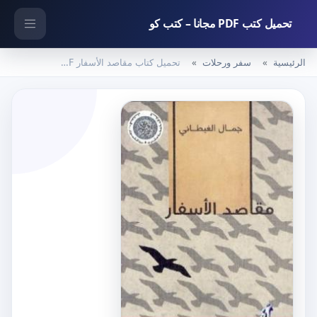
تحميل كتب PDF مجانا – كتب كو
الرئيسية
سفر ورحلات
تحميل كتاب مقاصد الأسفار PDF تأليف جمال الغيطاني مجانا [كامل]