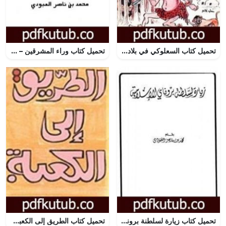
تحميل كتاب السعلوكي في بلاد الأفريكي PDF تأليف محمود السعدني مجانا [كامل]
تحميل كتاب وراء المشرقين – رحلة حول العالم وحديث في أحوال المسلمين PDF تأليف محمد بن ناصر العبودي مجانا [كامل]
تحميل كتاب زيارة لسلطنة بروناي الإسلامية PDF تأليف محمد بن ناصر العبودي مجانا [كامل]
تحميل كتاب الطريق إلى الكعبة PDF تأليف مصطفى محمود مجانا [كامل]