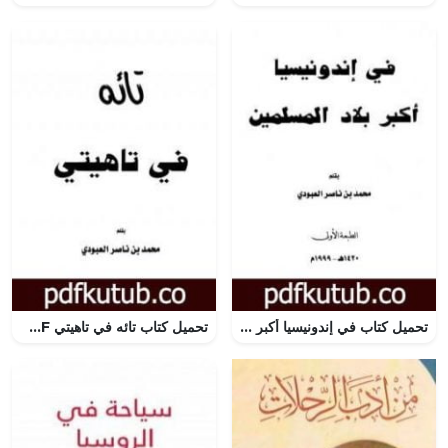
تحميل كتاب في إندونيسيا أكبر بلاد المسلمين PDF تأليف محمد بن ناصر العبودي مجانا [كامل]
تحميل كتاب تائه في تاهيتي PDF تأليف محمد بن ناصر العبودي مجانا [كامل]