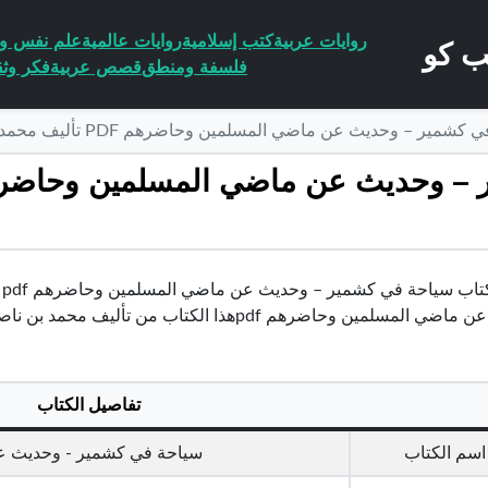
روايات عربية
كتب إسلامية
روايات عالمية
علم نفس وا
فلسفة ومنطق
قصص عربية
فكر وثق
حديث عن ماضي المسلمين وحاضرهم PDF تأليف محمد بن ناصر العبودي مجانا [كامل]
ت
ين وحاضرهم pdfهذا الكتاب من تأليف محمد بن ناصر العبودي و حقوق الكتاب محفوظة لصاحبها
تفاصيل الكتاب
اسم الكتاب
سياحة في كشمير - وحديث 