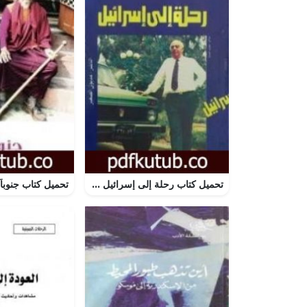
تحميل كتاب رحلة إلى إسرائيل PDF تأليف علي سالم مجانا [كامل]