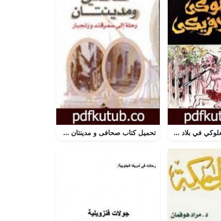
تحميل كتاب السعلوكي في بلاد الأفريكي PDF تأليف محمود السعدني مجانا [كامل]
تحميل كتاب صحافى و مدينتان – رحلة إلى سمرقند و زنجبار PDF تأليف رياض نجيب الريس مجانا [كامل]