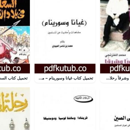
تحميل كتاب جنوباً وشرقاً رحلات ورؤى PDF تأليف محمد المخزنجي مجانا [كامل]
تحميل كتاب غيانا وسورينام – مشاهدات وأحاديث عن المسلمين PDF تأليف محمد بن ناصر العبودي مجانا [كامل]