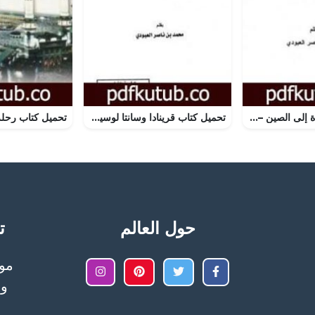
تحميل كتاب العودة إلى الصين – مشاهدات وأحاديث في أحوال المسلمين PDF تأليف محمد بن ناصر العبودي مجانا [كامل]
تحميل كتاب قرينادا وسانتا لوسيا ودومنيكا PDF تأليف محمد بن ناصر العبودي مجانا [كامل]
حول العالم
تح
وا