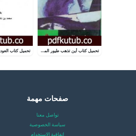
تحميل كتاب أين تذهب طيور المحيط من الإسكندرية إلى موسكو PDF تأليف إبراهيم عبد المجيد مجانا [كامل]
صفحات مهمة
تواصل معنا
سياسة الخصوصية
إتفاقية الإستخدام