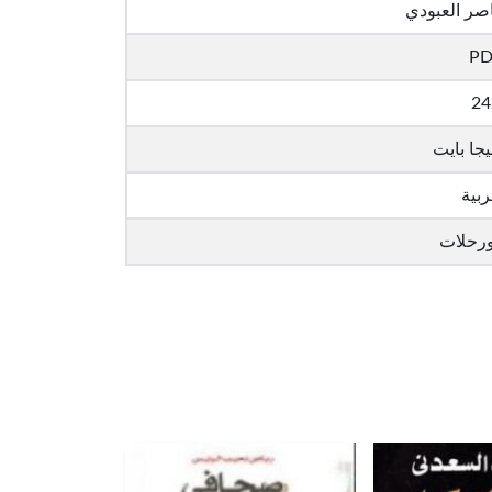
صر العبودي
PD
24
ربية
رحلات