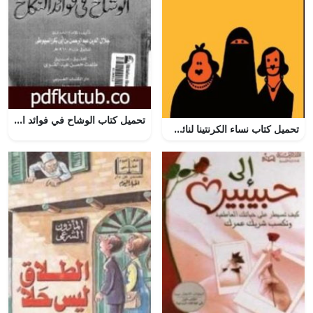
تحميل كتاب الوشاح في فوائد النكاح PDF تأليف جلال الدين السيوطي مجانا [كامل]
تحميل كتاب نساء الكرنتينا لنائل الطوخي بصيغة PDF مجانا