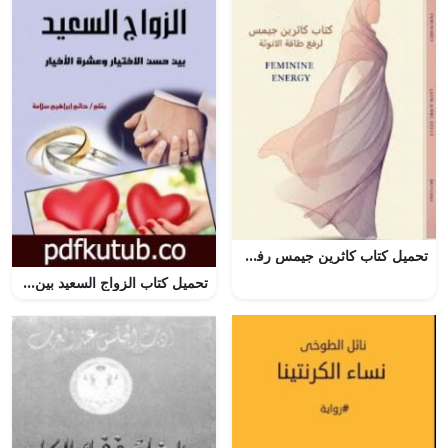
تحميل كتاب كاثرين جيمس رفع طاقة الأنوثة بصيغة PDF مجانا
تحميل كتاب الزواج السعيد بين حسن الاختيار وعشرة الأخيار PDF تأليف حاتم سلامة مجانا [كامل]