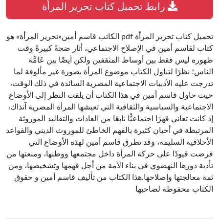
رابط تحميل كتاب تحرير المرأة
تحميل كتاب تحرير المرأة pdf الكاتب قاسم أمين«تحرير المرأة» هو
كتاب لقاسم أمين في الإصلاح الاجتماعي، أثار ضجةً كبيرةً وقت
ظهوره ليس فقط بين أوساط المثقفين ولكن أيضًا بين عَامَّة
الناس؛ نظرًا لتناول الكتاب موضوع المرأة بصورة غير مألوفة لما
تدرجت عليه الأدبيات الاجتماعية المصرية السائدة في ذلك الوقت،
حيث حاول قاسم أمين في هذا الكتاب أن يلفت النظر إلى الأوضاع
الاجتماعية والسياسية والثقافية التي تعيشها المرأة المصرية آنذاك،
إذ كانت تعاني قهرًا اجتماعيًّا نابعًا من العادات والتقاليد الموروثة
المرتبطة في أحيان كثيرة بالفهم الخاطئ للموروث الديني والقواعد
الأخلاقية السليمة، وقد تطرق قاسم أمين لهذه الأوضاع التي
فرضت قيودًا على حركة المرأة داخل مجتمعها ووطنها، ومنعتها من
تأدية دورها النهضوي في بناء الأمة من أجل فهمها وتشخيصها، ومن
ثمة معالجتها وإصلاحها.هذا الكتاب من تأليف قاسم أمين و حقوق
الكتاب محفوظة لصاحبها