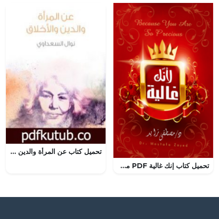
تحميل كتاب عن المرأة والدين والأخلاق PDF تأليف نوال السعداوي مجانا [كامل]
تحميل كتاب إنك غالية PDF مصطفى زايد مجانا برابط مباشر