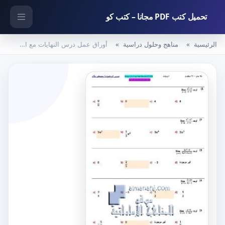
تحميل كتب PDF مجانا – كتب كو
الرئيسية
مناهج وحلول دراسية
أوراق عمل درس النهايات مع الحل, (رياضيات) الحادي عشر المتقدم