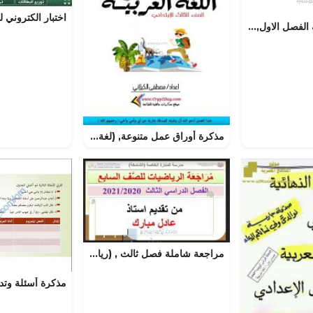
نموزج اجابة لنهاية الفصل الاول, (علوم) الثاني عشر العام
مذكرة أوراق عمل متنوعة, (لغة عربية) الثالث
مراجعة شاملة فصل ثالث , (رياضيات) السابع