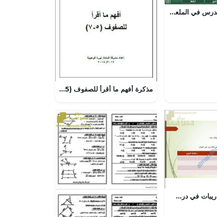
اختبار الكتروني لدرس في الملعب (علوم) الأول
مذكرة أفهم ما أقرأ للصفوف (5-7) (لغة عربية) السادس
مذكرة أسئلة وتدريبات في درس جزم الفعل المضارع (لغة عربية) الثامن