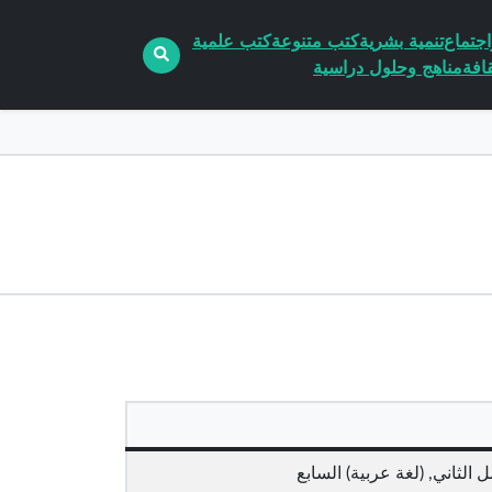
جتماع
تنمية بشرية
كتب متنوعة
كتب علمية
افة
مناهج وحلول دراسية
الثاني, (لغة عربية) السابع