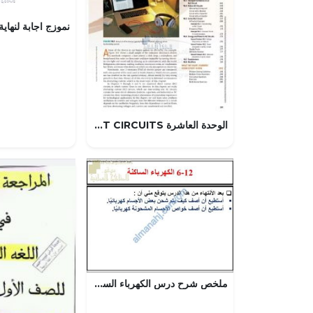
الوحدة العاشرة ALTERNATING CURRENT CIRCUITS, منهج انجليزي (فيزياء) الثاني عشر المتقدم
ملخص شرح درس الكهرباء الساكنة مع حل الأنشطة (علوم) الثامن