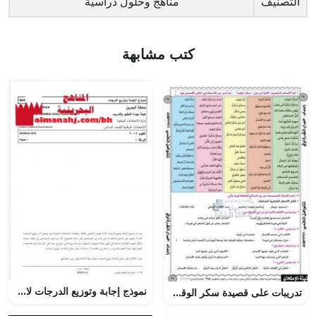
التصنيف
مناهج وحلول دراسية
كتب مشابهة
نموذج إجابة وتوزيع الدرجات لامتحان وطني ورقة 1 (علوم) السادس
تدريبات على قصيدة سكر الوقت, (لغة عربية) الثاني عشر العام