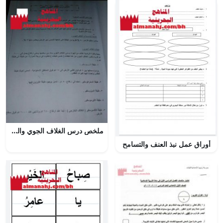
ملخص درس الغلاف الجوي والطقس (علوم) الخامس
أوراق عمل نبذ العنف والتسامح