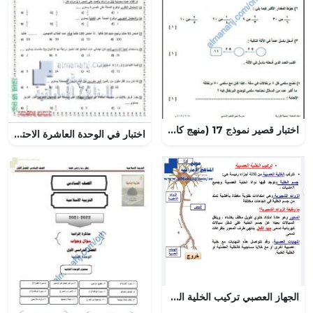
اختبار قصير نموذج 17 (منهج كامبردج)- انجازي الثامن (رياضيات) الخامس
اختبار في الوحدة العاشرة الاحتمال بدون حل, (رياضيات) السابع
الجهاز العصبي تركيب الخلية العصبية, (علوم) العاشر العام