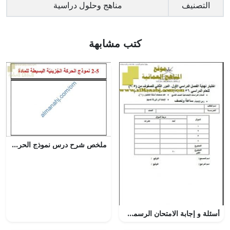
التصنيف
مناهج وحلول دراسية
كتب مشابهة
ملخص شرح درس نموذج الحركة الجزيئية البسيطة للمادة مع أمثلة امتحانية (فيزياء) التاسع
أسئلة و إجابة الامتحان الرسمي الدور الثاني (اجتماعيات) التاسع