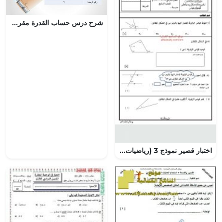
شرح درس حساب القدرة مقرر علم 211
اختبار قصير نموذج 3 (رياضيات) السابع