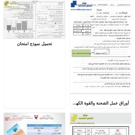
تحميل نموذج امتحان
أوراق عمل الشحنة والقوة الكهربائية ,ملف 2, (فيزياء) الثاني عشر المتقدم