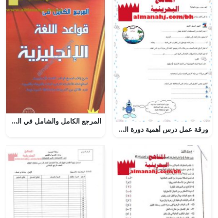
المرجع الكامل والشامل في اللغة (لغة انجليزية) الخامس
ورقة عمل درس أهمية دورة الماء (علوم) الثاني