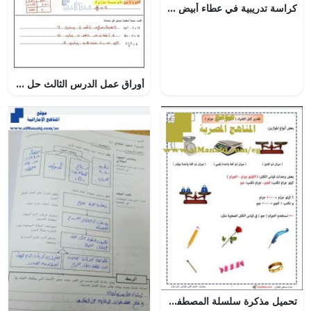
كراسة تدريبية في عطاء أبيض الوحدة الخامسة, (لغة عربية) الأول
أوراق عمل الدرس الثالث حل المعادلات مع الحل, (رياضيات) الحادي عشر العام
تحميل مذكرة سلسلة المصطفى لشرح تقدير كتل الأشياء