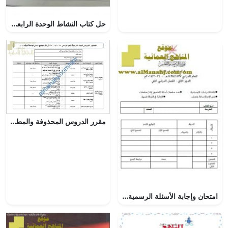
حل كتاب النشاط الوحدة الرابعة” الجهاز الطلائي والهيكلي والعضلي (علوم) الثاني عشر العام
مقرر الدروس المحذوفة والمطلوبة حسب وثيقة المحتوى التدريسي في ظل جائحة الكورونا (اجتماعيات) الثالث
امتحان وإجابة الأسئلة الرسمية للفصل الدراسي الثاتي الدور الثاني (اجتماعيات) السادس