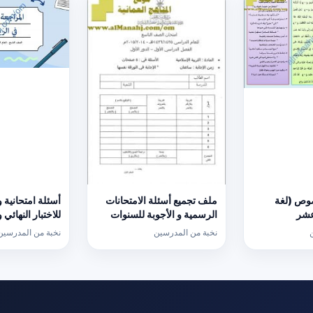
وص (لغة
ملف تجميع أسئلة الامتحانات
أسئلة امتحانية 
عشر
الرسمية و الأجوبة للسنوات
للاختبار النهائي
السابقة الدور الأول
كامبردج نموذج ث
نخبة من المدرسين
نخبة من المدرسين
(الامتحانات) التاسع
(رياضيات) التاس