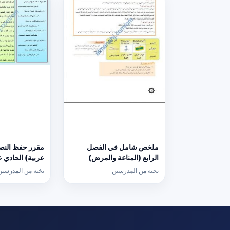
ملخص شامل في الفصل
مقرر حفظ النص
الرابع (المناعة والمرض)
عربية) الحادي 
(أحياء) الحادي عشر
نخبة من المدرسين
نخبة من المدرسين