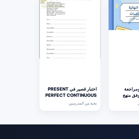
ومراجعة
اختبار قصير في PRESENT
 وفق منهج
PERFECT CONTINUOUS
الث
(لغة انجليزية) حلقة ثانية
نخبة من المدرسين
ع