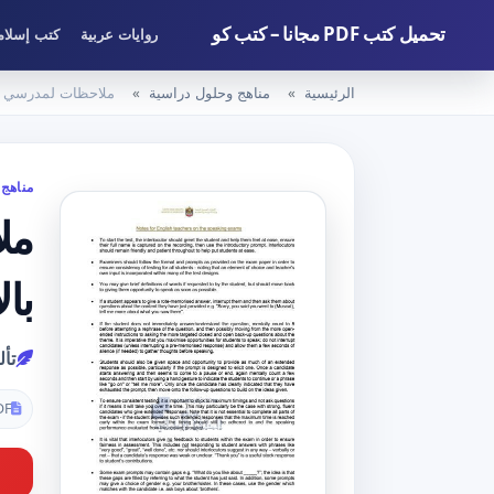
تحميل كتب PDF مجانا – كتب كو
روايات عربية
كتب إسلام
الرئيسية
مناهج وحلول دراسية
ملاحظات لمدرسي الل
مناهج 
مل
با
تأ
DF