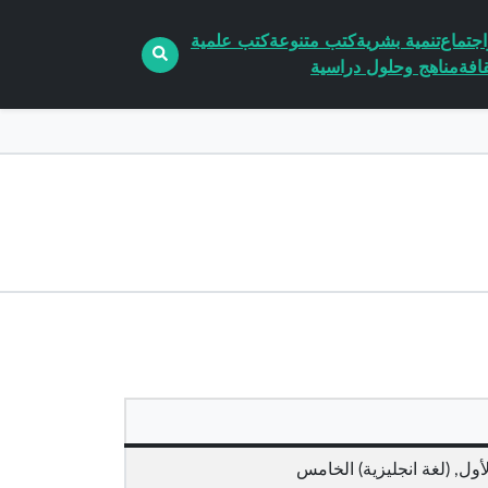
جتماع
تنمية بشرية
كتب متنوعة
كتب علمية
افة
مناهج وحلول دراسية
أول, (لغة انجليزية) الخامس