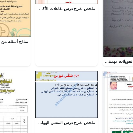
ملخص شرح درس تفاعلات الأكسدة والاختزال (كيمياء) الثاني عشر
ورقة عمل تحتوي تحويلات مهمة لمادة الرياضيات
ملخص شرح درس التنفس الهوائي مع حل الأنشطة (علوم) الثامن