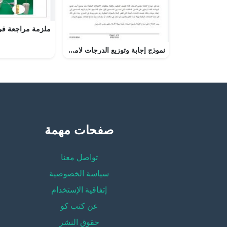
نموذج إجابة وتوزيع الدرجات لامتحان وطني الورقة 3 الاستماع (لغة انجليزية) الثالث الثانوي
صفحات مهمة
تواصل معنا
سياسة الخصوصية
إتفاقية الإستخدام
عن كتب كو
حقوق النشر