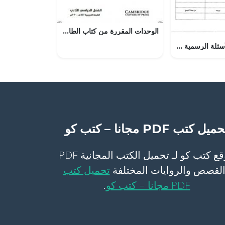
الوحدات المقررة من كتاب الطالب حسب المحتوى التدريسي في ظل جائحة الكورونا (رياضيات) التاسع
امتحان وإجابة الأسئلة الرسمية للفصل الدراسي الأول الدور الأول (لغة عربية) الثامن
ميل كتب PDF مجانا – كتب كو
موقع كتب كو لـ تحميل الكتب المجانية PDF
لقصص والروايات المختلفة
تحميل كتب
PDF مجانا – كتب كو
.