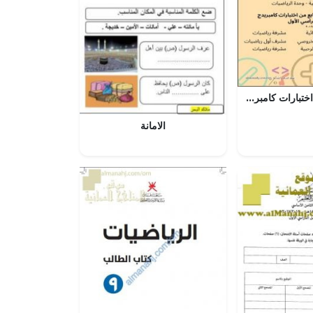
نماذج أسئلة من اختبارات كامبريدج (رياضيات) السابع
الامانة