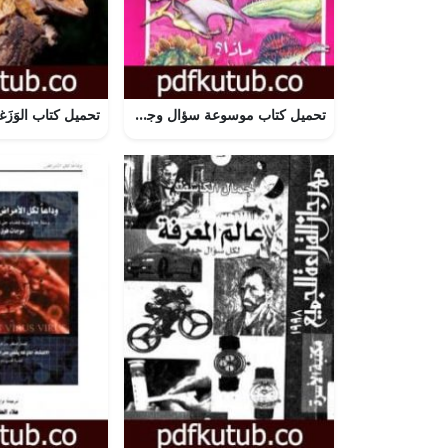
تحميل كتاب موسوعة سؤال وجواب – عالم الديناصورات PDF تأليف مجموعة من المؤلفين مجانا [كامل]