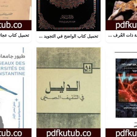
تحميل كتاب الوَزَغة ذات العُرف PDF تأليف محمد عبد اللطيف مجانا [كامل]
تحميل كتاب الواضح في التجويد PDF محمد نعيم محمد هاني مجانا