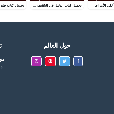
تحميل كتاب وداعاً لكل الأمراض من العام 1930: وسيلة علاج ثورية للقضاء على كل أنواع الميكروبات بواسطة موجات فوق صوتية PDF تأليف علاء الحلبي مجانا [كامل]
تحميل كتاب الدليل في التثقيف الصحي PDF تأليف المنصف المرزوقي مجانا [كامل]
حول العالم
تح
وا