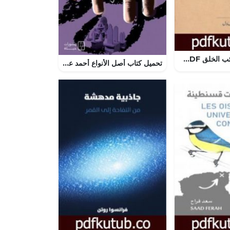
تحميل كتاب عجائب الخلق PDF تأليف جرجي زيدان مجانا [كامل]
تحميل كتاب أصل الأنواع أحمد عبد اللطيف PDF مجانا