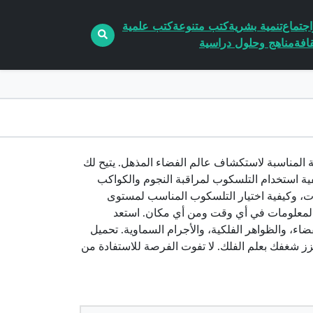
جتماع
تنمية بشرية
كتب متنوعة
كتب علمية
افة
مناهج وحلول دراسية
صيغة PDF مجانا، فقد وجدت الوجهة المناسبة لاستكشاف عالم الفضاء المذهل. يتيح لك
ة استخدام التلسكوب لمراقبة النجوم والكواكب
ت، وكيفية اختيار التلسكوب المناسب لمستوى
لوصول إلى محتوى غني بالمعلومات في أي وقت ومن أي مكان. استعد
اء، والظواهر الفلكية، والأجرام السماوية. تحميل
 شغفك بعلم الفلك. لا تفوت الفرصة للاستفادة من