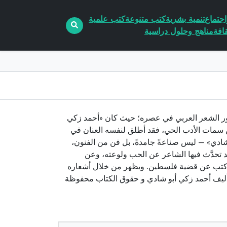
جتماع
تنمية بشرية
كتب متنوعة
كتب علمية
افة
مناهج وحلول دراسية
 استمرارًا لتطور الشعر العربي في عصره؛ حيث كان «أحمد زكي
 من سمات الأدب الحي، فقد أطلق لنفسه العنان في
و شادي» — ليس صناعةً جامدةً، بل فن من الفنون،
د تحدَّث فيها الشاعر عن الحب ولوعته، وعن
ا كتب عن قضية فلسطين. ويظهر من خلال أشعاره
من تأليف أحمد زكي أبو شادي و حقوق الكتاب محفوظة