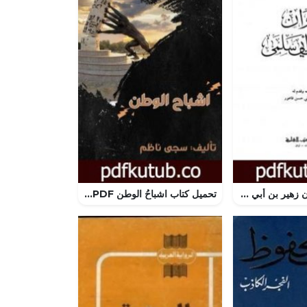
تحميل كتاب ديوان زهير بن أبي سلمى PDF تأليف زهير بن أبي سلمى مجانا [كامل]
تحميل كتاب اشباحُ الوطن PDF تأليف سجى ناظم احمد مجانا [كامل]