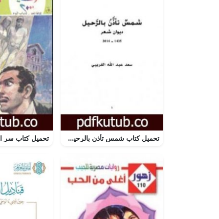
تحميل كتاب شمس تأذن بالرحيل PDF تأليف سعد عبد الله الغريبي مجانا [كامل]