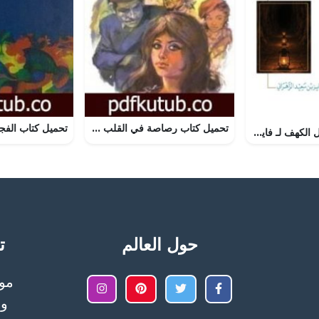
تحميل كتاب رصاصة في القلب PDF تأليف مصطفى محمود مجانا [كامل]
تحميل كتاب قناديل الكهف لـ فايز بن سعيد الزهراني بصيغة PDF مجانا
حول العالم
تح
وا