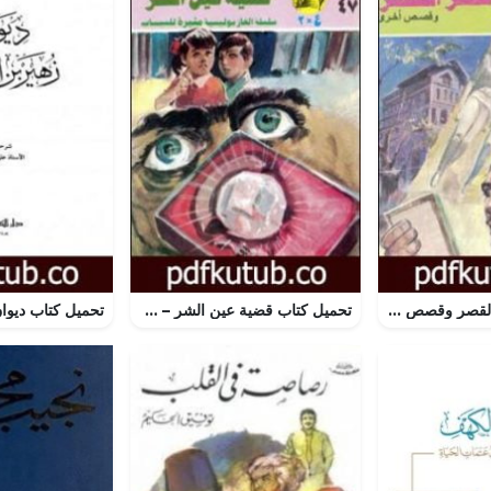
تحميل كتاب سر القصر وقصص أخرى PDF تأليف نبيل فاروق مجانا [كامل]
تحميل كتاب قضية عين الشر – مغامرات ع×2 PDF تأليف نبيل فاروق مجانا [كامل]