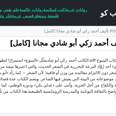
روايات عربية
كتب إسلامية
روايات عالمية
علم نفس وا
فلسفة ومنطق
قصص عربية
فكر وثق
تحميل كتاب الينبوع pdf الكاتب أحمد زكي أبو شاديمَثَّل «الينبوع»
» أحد رُوَّاد النزعة التحررية في الشعر الحديث، والتي اعتبرها سِمَة
شعر دون الالتزام بتقاليده من وزن أو قافية؛ لأن الشعر — كما رآه «أب
ى موضوعاته من البيئة التي يعيش فيها الشاعر. ويضم الكتاب عدة قصائ
 والكفاح من أجل الحرية، وأثنى على «عدلي يكن» ودوره الوطني، كم
 الواضح بالثقافة اليونانية والمدرسة الرومانسية الطبيعية.هذا الكتاب 