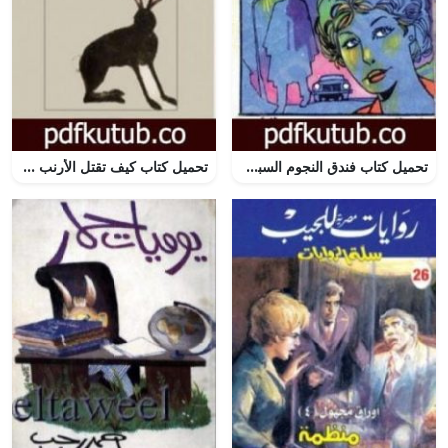
تحميل كتاب فندق النجوم السبعة – مجموعة الشياطين ال 13 PDF تأليف محمود سالم مجانا [كامل]
تحميل كتاب كيف تقتل الأرنب PDF تأليف صلاح صلاح مجانا [كامل]