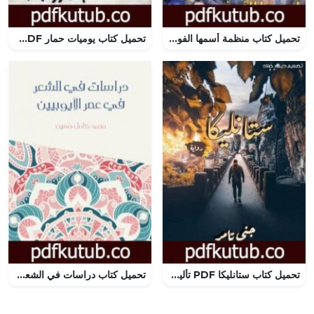
تحميل كتاب منظمة أسمها الفوضى PDF تأليف تامر إبراهيم مجانا [كامل]
تحميل كتاب يوميات حمار PDF تأليف أحمد رجب مجانا [كامل]
تحميل كتاب ستانليكا PDF تأليف جنى تامر مجانا [كامل]
تحميل كتاب دراسات في الشعر في عصر الأيوبيين PDF تأليف محمد كامل حسين مجانا [كامل]