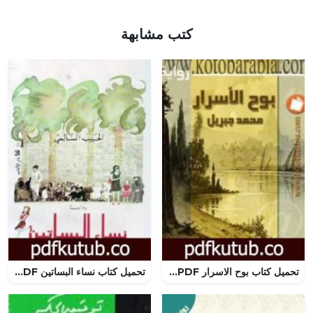
كتب مشابهة
تحميل كتاب بوح الاسرار PDF تأليف محمد جبريل مجانا [كامل]
تحميل كتاب نساء البساتين PDF تأليف الحبيب السّالمي مجانا [كامل]