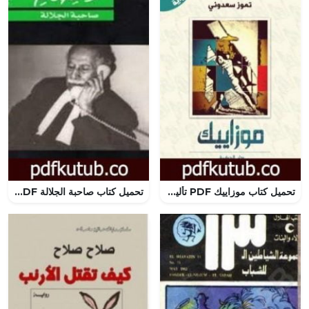
تحميل كتاب موزاييك PDF تأليف تموز سعدوني مجانا [كامل]
تحميل كتاب صاحبة الجلالة PDF تأليف توفيق الحكيم مجانا [كامل]