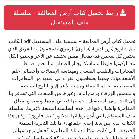
رابط تحميل كتاب أرض العمالقة - سلسلة
ملف المستقبل
تحميل كتاب أرض العمالقة – سلسلة ملف المستقبل pdf الكاتب
نبيل فاروق(نور الدين)، (سلوى)، (رمزي)، (محمود) إنه الفريق الذي
يختص كل شخص فيه بمجال معين يختلف عن الآخر ويجتمع الكل
معا ليكونوا خليطا متماسكا يجتاز الصعاب والمحن.. ضابط
المخابرات والطبيب النفسي ومهندسة الإتصالات وأخصائي علم
الأشعة هؤلاء جميعا يصطحبون القراء إلى العديد من المغامرات
المستقبلية.. عالم الفضاء ومدينة الأعماق و الثلوج الساخنة
والشمس الزرقاء وزمن الدم، وغيرها من الملفات التى تسافر بنا
إلى الغد ..إلى المستقبل.. جميعها قصص نجدها ونستمتع بمذاق
المغامرة والخيال فيها في هذه السلسلة الشيقة لاغيرها.. سلسلة
ملف المستقبل التي أبدع رواياتها الدكتور “نبيل فاروق”، وكان هذا
الكتاب الذي بين يدينا إحدى حلقاتها.• ما تلك التجرية العلمية
الجديدة ، التى كانت سببًا لبدء تلك المغامرة ؟• هل توجد عوالم
أخرى حولنا ، لا تشعر بنا ، ولا نشعر بها ؟• كيف انتقل (نور) و