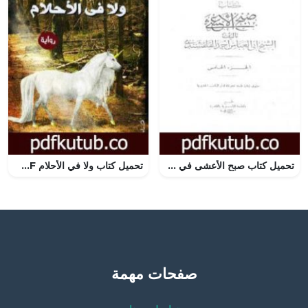
تحميل كتاب صبح الأعشى في كتابة الإنشا – الجزء الخامس: تابع المقالة الثانية – المقالة الثالثة PDF تأليف أبو العباس القلقشندي مجانا [كامل]
تحميل كتاب ولا في الأحلام PDF تأليف دعاء عبد الرحمن مجانا [كامل]
صفحات مهمة