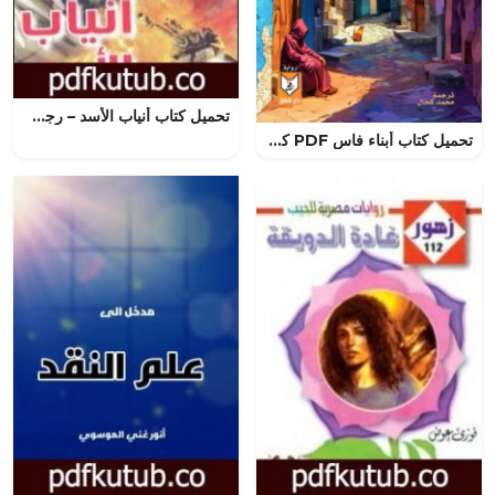
تحميل كتاب أنياب الأسد – رجل المستحيل PDF تأليف نبيل فاروق مجانا [كامل]
تحميل كتاب أبناء فاس PDF كاي هاردي كامبل مجانا