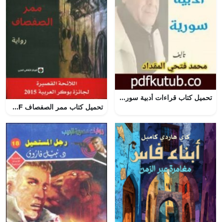
تحميل كتاب قراءات أدبية سوريّة PDF تأليف محمد فتحي المقداد مجانا [كامل]
تحميل كتاب ممر الصفصاف PDF أحمد المديني مجانا برابط مباشر