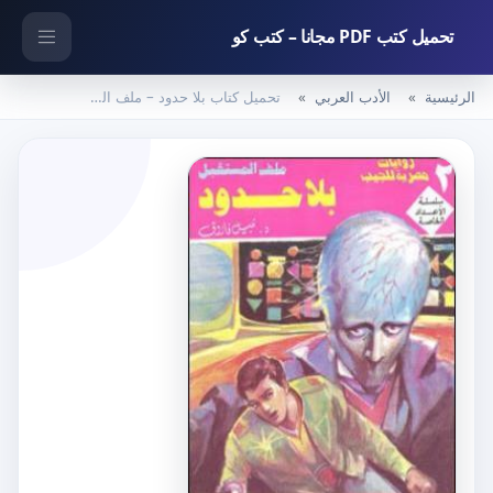
تحميل كتب PDF مجانا – كتب كو
الرئيسية
الأدب العربي
تحميل كتاب بلا حدود – ملف المستقبل PDF تأليف نبيل فاروق مجانا [كامل]