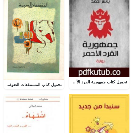
تحميل كتاب جمهورية القرد الأحمر PDF تأليف ياسر أحمد مجانا [كامل]
تحميل كتاب المستنقعات الضوئية لإسماعيل فهد إسماعيل بصيغة PDF مجانا