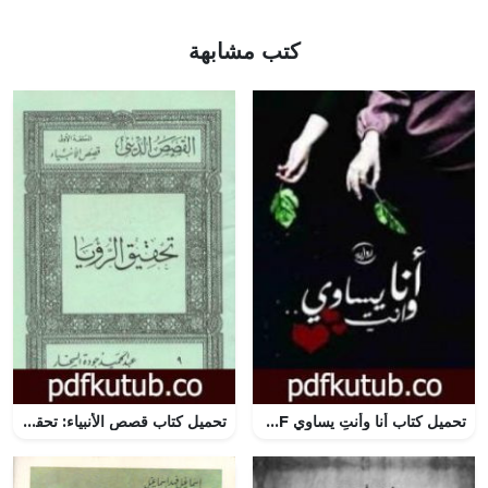
كتب مشابهة
تحميل كتاب أنا وأنتِ يساوي PDF تأليف سارة محمد سيف مجانا [كامل]
تحميل كتاب قصص الأنبياء: تحقيق الرؤيا PDF تأليف عبد الحميد جودة السحار مجانا [كامل]