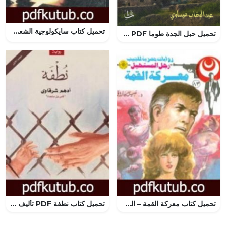
تحميل كتاب سايكولوجية الشعر ومقالات أخرى PDF تأليف نازك الملائكة مجانا [كامل]
تحميل حبل الجدة طوما PDF مجانا
تحميل كتاب معركة القمة – الجزء الثالث – سلسلة رجل المستحيل PDF تأليف نبيل فاروق مجانا [كامل]
تحميل كتاب نطفة PDF تأليف أدهم الشرقاوي مجانا [كامل]