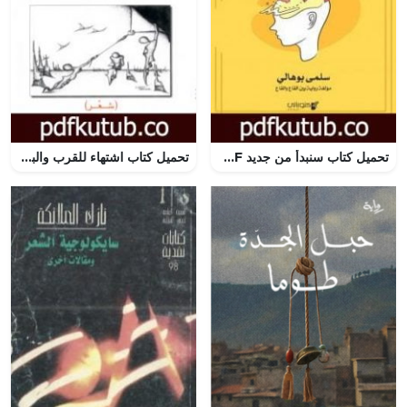
تحميل كتاب سنبدأ من جديد PDF تأليف سلمى بوهالي مجانا [كامل]
تحميل كتاب اشتهاء للقرب والبعد والتيه PDF تأليف محمد الهلالي مجانا [كامل]