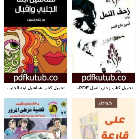
تحميل كتاب زحف النمل PDF تأليف أمير تاج السر مجانا [كامل]
تحميل كتاب شناشيل ابنة الجلبي وإقبال PDF تأليف بدر شاكر السياب مجانا [كامل]