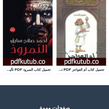
تحميل كتاب أم العواجز PDF تأليف يحيى حقي مجانا [كامل]
تحميل كتاب النمروذ PDF تأليف أحمد صلاح سابق مجانا [كامل]
صفحات مهمة