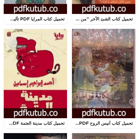
تحميل كتاب الشئ الآخر “من قتل ليلى الحايك؟” PDF تأليف غسان كنفاني مجانا [كامل]
تحميل كتاب المرايا PDF تأليف نجيب محفوظ مجانا [كامل]
تحميل كتاب أنيس الروح PDF تأليف نور الحياة مجانا [كامل]
تحميل كتاب مدينة العتمة PDF تأليف أحمد إبراهيم إسماعيل مجانا [كامل]