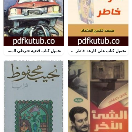
تحميل كتاب على قارعة خاطر PDF تأليف محمد فتحي المقداد مجانا [كامل]
تحميل كتاب قضية شرطي المرور – مغامرات ع×2 PDF تأليف نبيل فاروق مجانا [كامل]