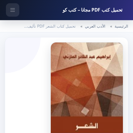
تحميل كتب PDF مجانا – كتب كو
الرئيسية
الأدب العربي
تحميل كتاب الشعر PDF تأليف إبراهيم عبد القادر المازني مجانا [كامل]