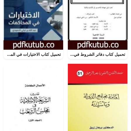
تحميل كتاب دفاتر الشروط في القانون الإداري الجزائري – دراسة متعلقة بعقود الإدارة PDF تأليف جوادي نبيل مجانا [كامل]
تحميل كتاب الاختيارات في المحاكمات PDF تأليف عبد الله بن تركي الحمودي مجانا [كامل]