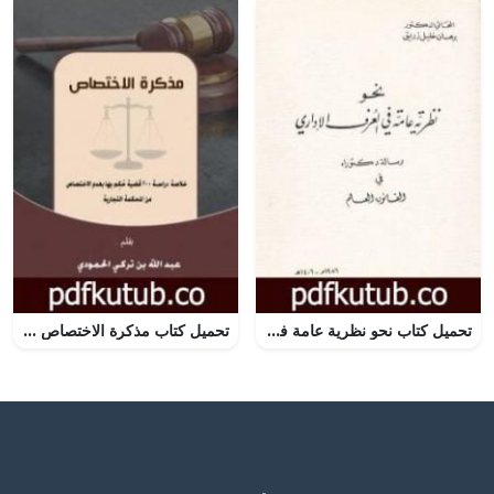
تحميل كتاب نحو نظرية عامة في العرف الإداري PDF تأليف د. برهان زريق مجانا [كامل]
تحميل كتاب مذكرة الاختصاص PDF تأليف عبد الله بن تركي الحمودي مجانا [كامل]