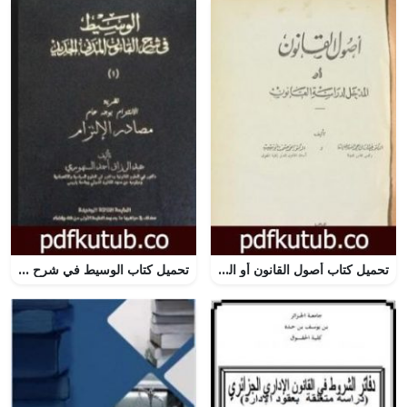
تحميل كتاب أصول القانون أو المدخل لدراسة القانون PDF تأليف عبد الرزاق السنهوري مجانا [كامل]
تحميل كتاب الوسيط في شرح القانون المدني الجديد 1 – مصادر الالتزام PDF تأليف عبد الرزاق السنهوري مجانا [كامل]