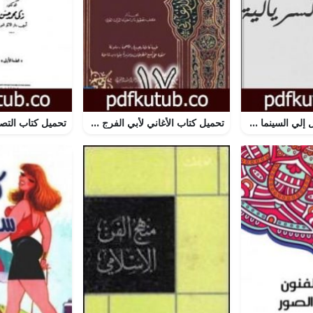
تحميل كتاب مدخل إلي السينما السريالية PDF تأليف معتز عرفان مجانا [كامل]
تحميل كتاب الأغاني لأبي الفرج الأصفهاني نسخة من إعداد سالم الدليمي – الجزء السابع عشر PDF تأليف أبو الفرج الأصفهاني مجانا [كامل]