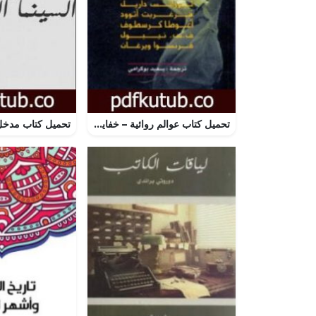
تحميل كتاب عوالم روائية – خفايا الكتابة الروائية PDF تأليف مارجريت أتوود مجانا [كامل]