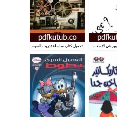
تحميل كتاب التصوير في الإسلام عند الفرس – نسخة أخرى PDF تأليف زكي محمد حسن مجانا [كامل]
تحميل كتاب سلسلة تدريب السيناريو PDF تأليف رافع آدم الهاشمي مجانا [كامل]