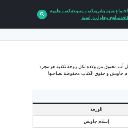
جتماع
تنمية بشرية
كتب متنوعة
كتب علمية
افة
مناهج وحلول دراسية
متعكنن لكل أب مخنوق من ولاده لكل زوجة نكدية هو مجرد
ام جاويش و حقوق الكتاب محفوظة لصاحبها
الورقة
إسلام جاويش