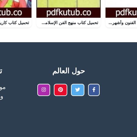
تحميل كتاب تاريخ الفنون وأشهر الصور PDF تأليف سلامة موسى مجانا [كامل]
تحميل كتاب منهج الفن الإسلامي PDF تأليف محمد قطب مجانا [كامل]
حول العالم
تح
وا