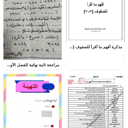
مذكرة أفهم ما أقرأ للصفوف (5-7) (لغة عربية) السابع
مراجعة ثانية نهائية للفصل الأول بخط اليد