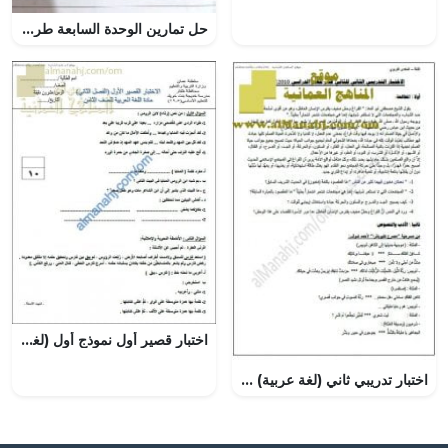
حل تمارين الوحدة السابعة طرائق التكامل خط يد, (رياضيات) الثاني عشر المتقدم
اختبار قصير أول نموذج أول (لغة عربية) الثامن
اختبار تدريبي ثاني (لغة عربية) الثاني عشر