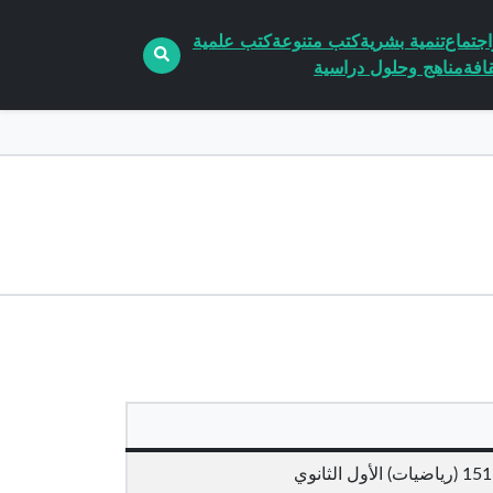
جتماع
تنمية بشرية
كتب متنوعة
كتب علمية
افة
مناهج وحلول دراسية