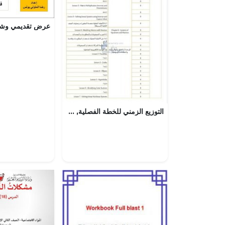
التوزيع الزمني للخطة الفصلية, (رياضيات) الثاني عشر العام