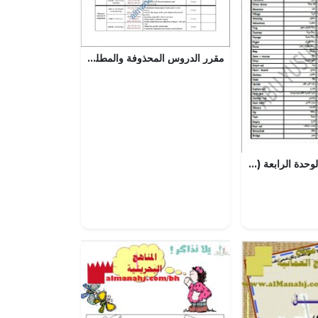
مقرر الدروس المحذوفة والمطلوبة حسب وثيقة المحتوى التدريسي في ظل جائحة الكورونا (CORE) (لغة انجليزية) الحادي عشر
مذكرة مفردات الوحدة الرابعة (SURVIVAL) (لغة انجليزية) السادس