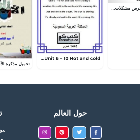
عرض بوربوينت لدرس مشكلات النمو المدني
Unit 6 – 10 Hot and cold – المنهاج السعودي
حول العالم
تح
وا