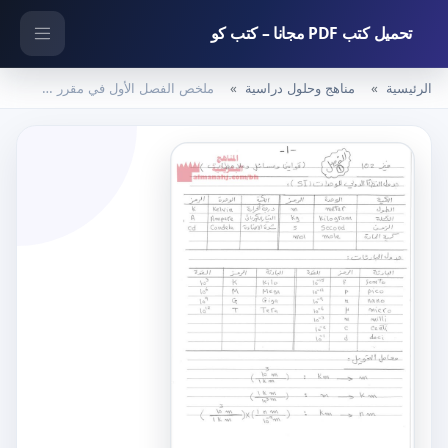
تحميل كتب PDF مجانا – كتب كو
الرئيسية
مناهج وحلول دراسية
ملخص الفصل الأول في مقرر فيز 102 (فيزياء) الأول الثانوي