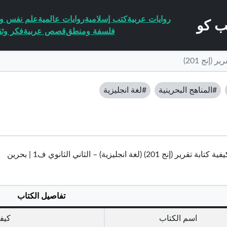
روايات عربية
كتب إسلامية
روايات عالمية
علم نفس وا
فلسفة ومنطق
قصص عربية
فكر وثق
 (إنج 201)
#المناهج البحرينية
#لغة انجليزية
ير (إنج 201) (لغة انجليزية) – الثاني الثانوي ف1 | بحرين
تفاصيل الكتاب
اسم الكتاب
كيفية