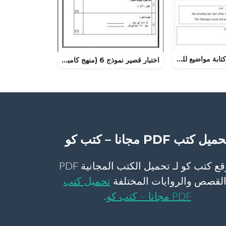
مذكرة تدريبات وكتابة مواضيع للدور الثاني (لغة انجليزية) الرابع
اختبار قصير نموذج 6 (منهج كامبردج) (رياضيات) الثامن
ميل كتب PDF مجانا – كتب كو
موقع كتب كو لـ تحميل الكتب المجانية PDF
لقصص والروايات المختلفة
تحميل كتب
PDF مجانا – كتب كو
.