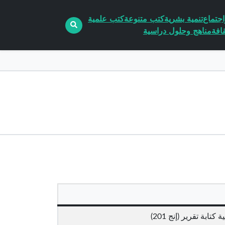
جتماع
تنمية بشرية
كتب متنوعة
كتب علمية
افة
مناهج وحلول دراسية
 كتابة تقرير (إنج 201)