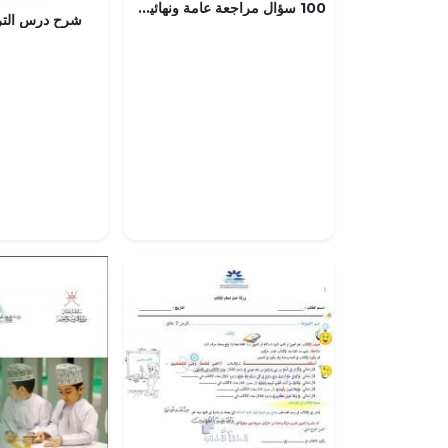
100 سؤال مراجعة عامة ونهائية في الكيمياء العضوية مع الحل, (كيمياء) الثاني عشر المتقدم
شرح درس الترا