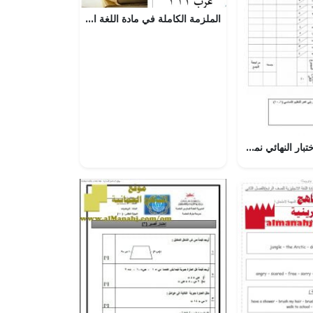
الملزمة الكاملة في مادة اللغة العربية مقرر عرب 311
اختبار تجريبي للاختبار النهائي نموذج ثان وفق منهج كامبردج (رياضيات) الخامس