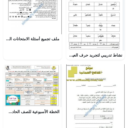
ملف تجميع أسئلة الامتحانات الرسمية والأجوبة للسنوات السابقة (ENGLISH B) (لغة انجليزية) الثاني عشر
نشاط تدريبي لتجريد حرف العين (لغة عربية) الأول
الخطة الأسبوعية للصف الحادي عشر العام الأسبوع الأول لمدرسة الشعلة الخاصة, (المدارس) الحادي عشر العام