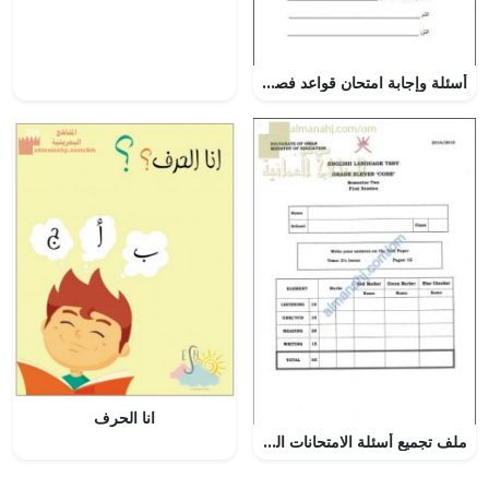
أسئلة وإجابة امتحان قواعد فصلي (لغة عربية) الرابع
انا الحرف
ملف تجميع أسئلة الامتحانات الرسمية والأجوبة للسنوات السابقة (ENGLISH A) (لغة انجليزية) الحادي عشر