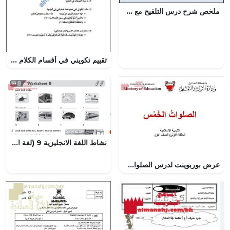
ملخص شرح درس التلقيح مع حل الأنشطة (علوم) السابع
تقييم تكويني في أقسام الكلام (لغة عربية) حلقة ثانية
نشاط اللغة الانجليزية 9 (لغة انجليزية) الرابع
عرض بوربوينت لدرس الصلوات الخمس