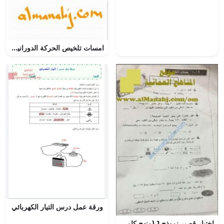
امسات تلخيص الحركة الدورانية, (فيزياء) الثاني عشر المتقدم
ورقة عمل درس التيار الكهربائي
اختبار قصير نموذج 1 (منهج كامبردج) (رياضيات) الثالث