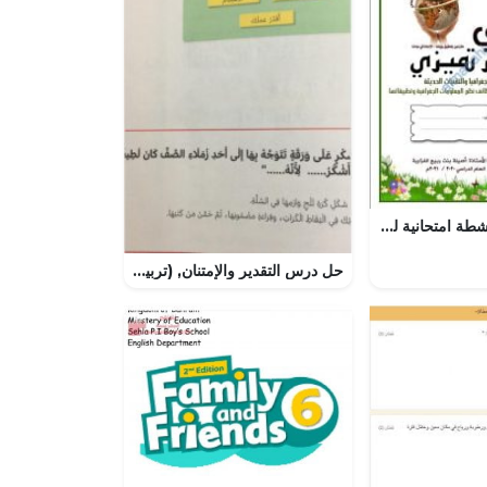
مذكرة أسئلة وأنشطة امتحانية لدرس وظائف نظم المعلومات الجغرافية وتطبيقاتها (جغرافيا) الثاني عشر
حل درس التقدير والإمتنان, (تربية أخلاقية) الثالث