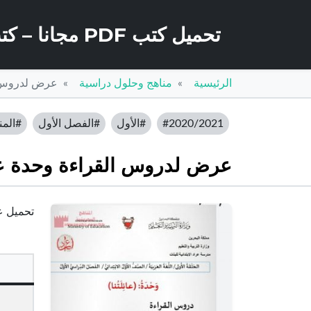
تحميل كتب PDF مجانا – كتب كو
الرئيسية
مناهج وحلول دراسية
عرض لدروس ال
#2020/2021
#الأول
#الفصل الأول
#المن
عرض لدروس القراءة وحدة عائ
تحميل عر