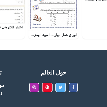
اوراق عمل مهارات لغوية الهمزة المتوسطة (لغة عربية) الخامس
حول العالم
تح
وا