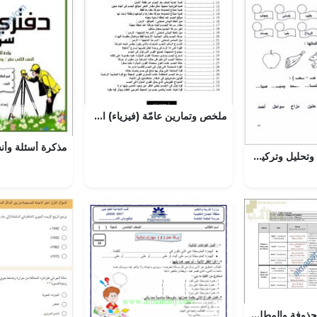
ملخص وتمارين عامّة (فيزياء) الأول الثانوي
تجريد حرف الحاء وتحليل وتركيب كلمات
مقرر الدروس المحذوفة والمطلوبة حسب وثيقة المحتوى التدريسي في ظل جائحة الكورونا (CORE) (لغة انجليزية) الثاني عشر