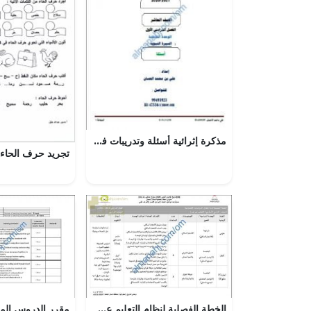
مذكرة إثرائية أسئلة وتدريبات في الوحدة الخامسة (السيرة النبوية) (تربية اسلامية) العاشر
الخطة الفصلية لنظام التعليم عن بعد (اجتماعيات) التاسع