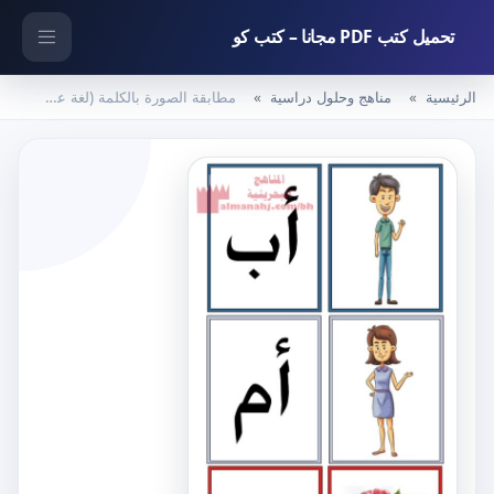
تحميل كتب PDF مجانا – كتب كو
الرئيسية
مناهج وحلول دراسية
مطابقة الصورة بالكلمة (لغة عربية) KG1