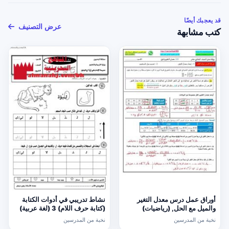
قد يعجبك أيضًا
عرض التصنيف
كتب مشابهة
أوراق عمل درس معدل التغير
نشاط تدريبي في أدوات الكتابة
والميل مع الحل, (رياضيات)
(كتابة حرف اللام) 3 (لغة عربية)
الحادي عشر العام
الأول
نخبة من المدرسين
نخبة من المدرسين