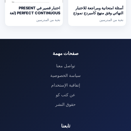
أسئلة امتحانية ومراجعة للاختبار
اختبار قصير في PRESENT
النهائي وفق منهج كامبردج نموذج
PERFECT CONTINUOUS (لغة
ثالث (رياضيات) التاسع
انجليزية) حلقة ثانية
نخبة من المدرسين
نخبة من المدرسين
صفحات مهمة
تواصل معنا
سياسة الخصوصية
إتفاقية الإستخدام
عن كتب كو
حقوق النشر
تابعنا