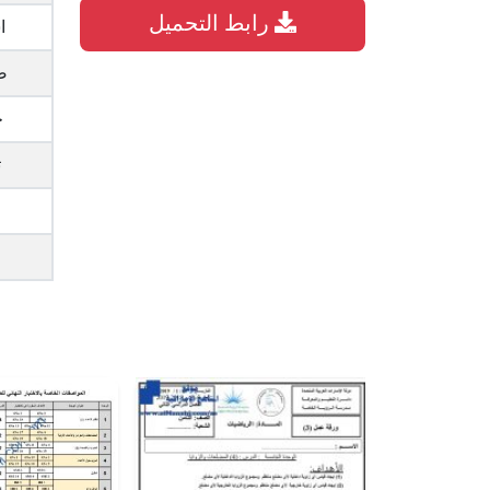
رابط التحميل
ا
ص
ح
ت