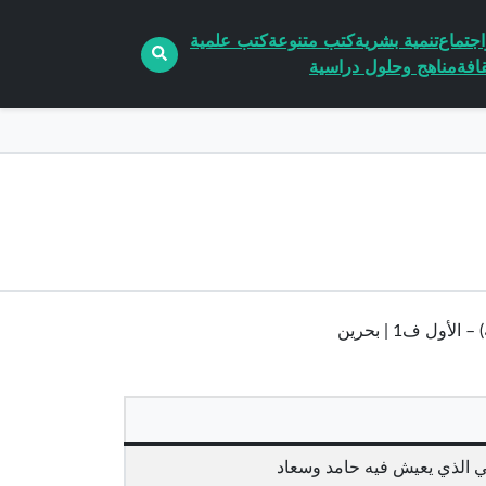
جتماع
تنمية بشرية
كتب متنوعة
كتب علمية
افة
مناهج وحلول دراسية
 ف1 | بحرين
 الذي يعيش فيه حامد وسعاد