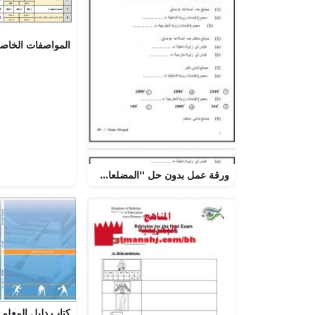
ورقة عمل بدون حل “المضلعات والزوايا”, (رياضيات) الثامن