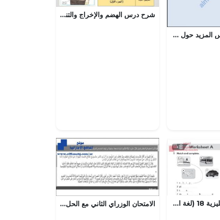
شرح درس الهضم والإخراج والتنفس الجزء الأول
ملخص شرح درس المزيد حول التمثيل الضوئي مع حل الأنشطة (علوم) الثامن
نشاط اللغة الانجليزية 18 (لغة انجليزية) الثاني
الامتحان الوزراي الثاني مع الحل, (لغة عربية) الخامس