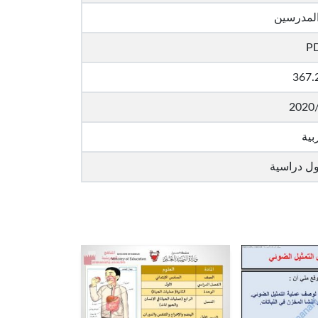
المدرسين
P
367.
2020
بية
ول دراسية