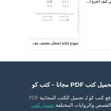
ملخص شرح درس كيف اخترع العلماء البطاريات مع حل الأنشطة (علوم) السادس
نموذج إجابة امتحان منتصف مقرر ريض 366 النموذج الأول (رياضيات) الثالث الثانوي
ميل كتب PDF مجانا – كتب كو
موقع كتب كو لـ تحميل الكتب المجانية PDF
لقصص والروايات المختلفة
تحميل كتب