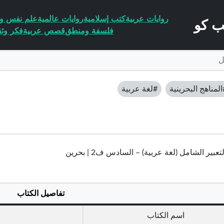
روايات عربية
كتب إسلامية
روايات عالمية
علم نفس وا
فلسفة ومنطق
قصص عربية
فكر وثق
ل
المناهج البحرينية
#لغة عربية
عبير الشامل (لغة عربية) – السادس ف2 | بحرين
تفاصيل الكتاب
اسم الكتاب