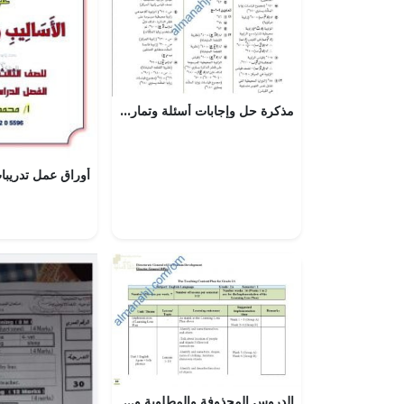
مذكرة حل وإجابات أسئلة وتمارين كتاب النشاط في وحدة الدوائر (رياضيات) العاشر
الدروس المحذوفة والمطلوبة وفق الخطة الدراسية الجديدة (لغة انجليزية) الثاني