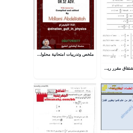
ملخص وتدريبات امتحانية محلولة في الحث الكهرومغناطيسي, (فيزياء) الثاني عشر المتقدم
بطاقة (1) في الاشتقاق مقرر ريض 366