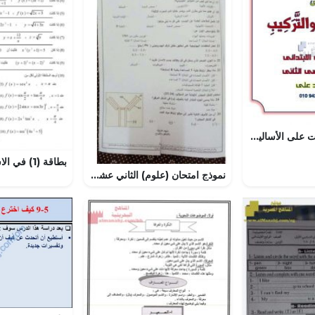
أوراق عمل تدريبات على الأساليب والتراكيب, (لغة عربية) الثالث
نموذج امتحان (علوم) الثاني عشر المتقدم