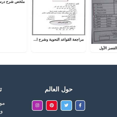
مراجعة القواعد النحوية وشرح القصائد (المخترع – يا وطني) (لغة عربية) السابع
الفصز الأول
حول العالم
تح
وا